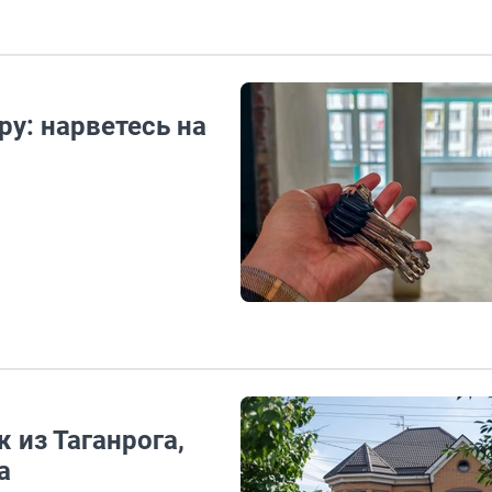
у: нарветесь на
 из Таганрога,
а