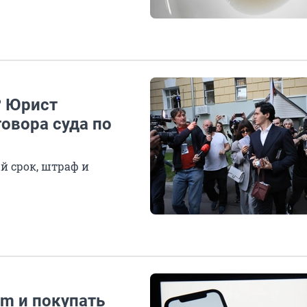
? Юрист
овора суда по
й срок, штраф и
m и покупать