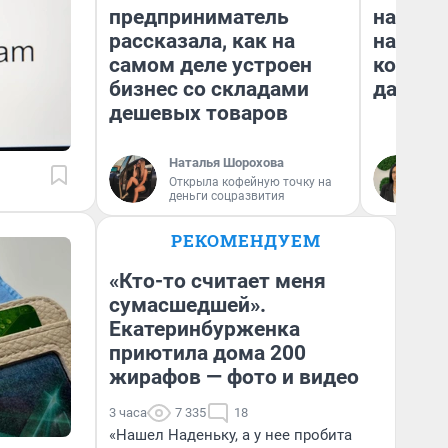
предприниматель
нам го
рассказала, как на
налого
самом деле устроен
коснет
бизнес со складами
даже р
дешевых товаров
Наталья Шорохова
Ан
Открыла кофейную точку на
деньги соцразвития
РЕКОМЕНДУЕМ
«Кто-то считает меня
сумасшедшей».
Екатеринбурженка
приютила дома 200
жирафов — фото и видео
3 часа
7 335
18
«Нашел Наденьку, а у нее пробита