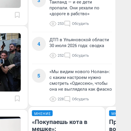
3
Таиланд — и ее дети
пропали. Они уехали по
«дороге в рабство»
253
Обсудить
ДТП в Ульяновской области
4
30 июля 2026 года: сводка
252
Обсудить
«Мы видим нового Нолана»:
5
с каким настроем нужно
смотреть «Одиссею», чтобы
она не выглядела как фиаско
228
Обсудить
МНЕНИЕ
МНЕНИЕ
«Покупаешь кота в
Продаш
мешке»:
возьмут