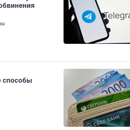
 обвинения
мы
е способы