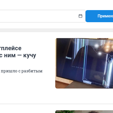
Примен
тплейсе
с ним — кучу
о пришло с разбитым