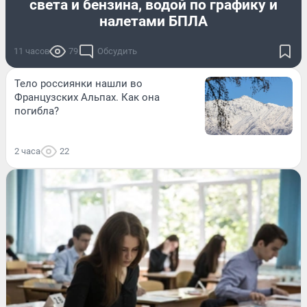
света и бензина, водой по графику и
налетами БПЛА
11 часов
79
Обсудить
Тело россиянки нашли во
Французских Альпах. Как она
погибла?
2 часа
22