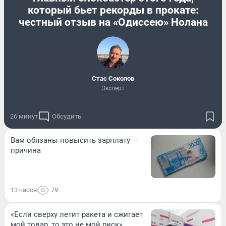
который бьет рекорды в прокате:
честный отзыв на «Одиссею» Нолана
Стас Соколов
Эксперт
26 минут
Обсудить
Вам обязаны повысить зарплату —
причина
13 часов
79
«Если сверху летит ракета и сжигает
мой товар, то это не мой риск».