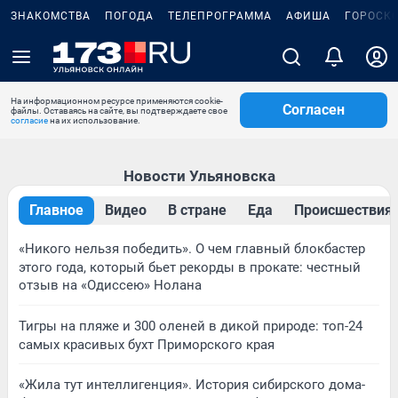
ЗНАКОМСТВА
ПОГОДА
ТЕЛЕПРОГРАММА
АФИША
ГОРОСК
На информационном ресурсе применяются cookie-
Согласен
файлы. Оставаясь на сайте, вы подтверждаете свое
согласие
на их использование.
Новости Ульяновска
Главное
Видео
В стране
Еда
Происшествия
«Никого нельзя победить». О чем главный блокбастер
этого года, который бьет рекорды в прокате: честный
отзыв на «Одиссею» Нолана
Тигры на пляже и 300 оленей в дикой природе: топ-24
самых красивых бухт Приморского края
«Жила тут интеллигенция». История сибирского дома-