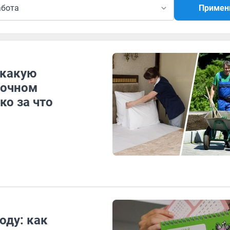
абота
Примен
 какую
точном
ко за что
оду: как