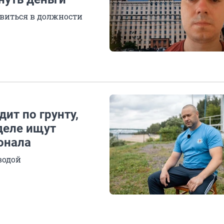
виться в должности
дит по грунту,
 деле ищут
онала
водой