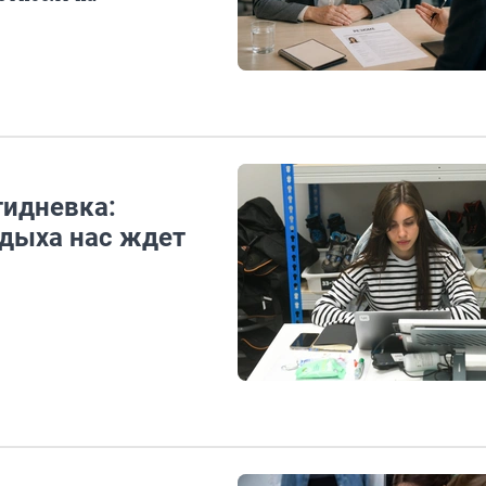
тидневка:
тдыха нас ждет