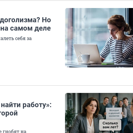
удоголизма? Но
 на самом деле
алеть себя за
 найти работу»:
торой
е гнобят на