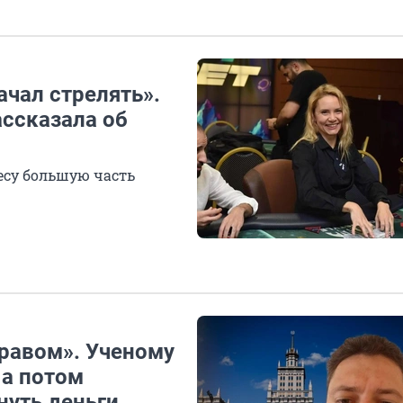
ачал стрелять».
ассказала об
есу большую часть
равом». Ученому
 а потом
нуть деньги