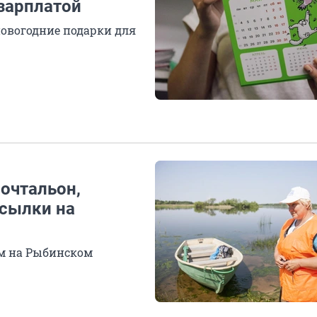
 зарплатой
овогодние подарки для
почтальон,
осылки на
м на Рыбинском