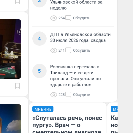
3
Ульяновской области за
неделю
254
Обсудить
ДТП в Ульяновской области
4
30 июля 2026 года: сводка
241
Обсудить
Россиянка переехала в
5
Таиланд — и ее дети
пропали. Они уехали по
«дороге в рабство»
228
Обсудить
МНЕНИЕ
МНЕНИЕ
«Спуталась речь, понес
Кварти
пургу». Врач — о
но деш
смертельном диагнозе,
рынок 