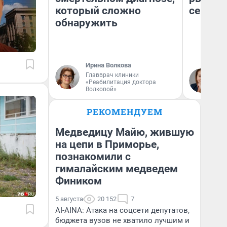
который сложно
сейчас
обнаружить
Ирина Волкова
Ек
Главврач клиники
«Реабилитация доктора
ди
Волковой»
не
РЕКОМЕНДУЕМ
Медведицу Майю, жившую
на цепи в Приморье,
познакомили с
гималайским медведем
Фиником
5 августа
20 152
7
AI-AINA: Атака на соцсети депутатов,
бюджета вузов не хватило лучшим и