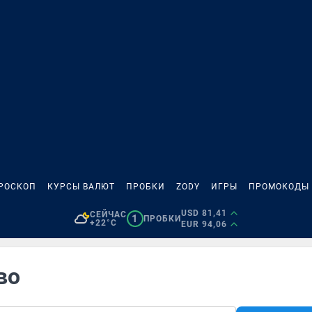
РОСКОП
КУРСЫ ВАЛЮТ
ПРОБКИ
ZODY
ИГРЫ
ПРОМОКОДЫ
USD 81,41
СЕЙЧАС
1
ПРОБКИ
+22°C
EUR 94,06
во