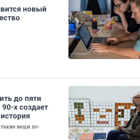
явится новый
щество
ить до пяти
 90-х создает
 история
 такие вещи по-