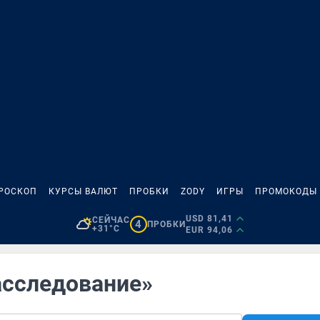
РОСКОП
КУРСЫ ВАЛЮТ
ПРОБКИ
ZODY
ИГРЫ
ПРОМОКОДЫ
USD 81,41
СЕЙЧАС
4
ПРОБКИ
+31°C
EUR 94,06
асследование»