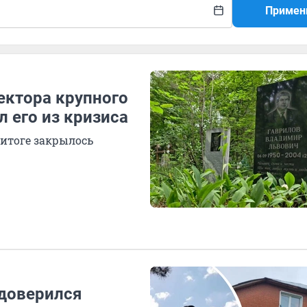
Примен
ректора крупного
л его из кризиса
 итоге закрылось
 доверился