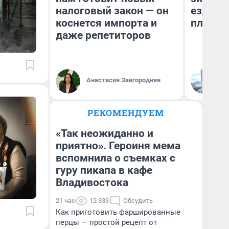
налоговый закон — он
ездит н
коснется импорта и
плюсы 
даже репетиторов
Анастасия Завгородняя
Д
РЕКОМЕНДУЕМ
«Так неожиданно и
приятно». Героиня мема
вспомнила о съемках с
гуру пикапа в кафе
Владивостока
21 час
12 333
Обсудить
Как приготовить фаршированные
перцы — простой рецепт от