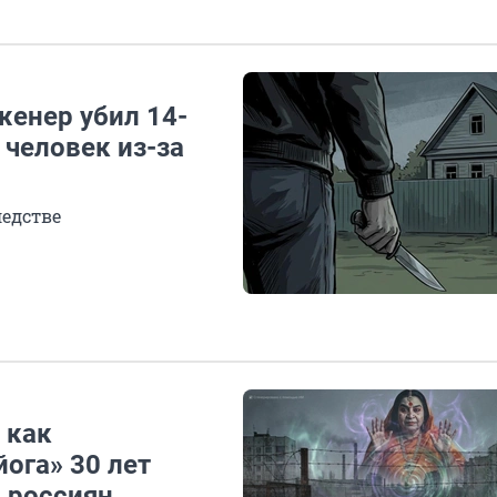
нженер убил 14-
 человек из-за
ледстве
 как
ога» 30 лет
 россиян