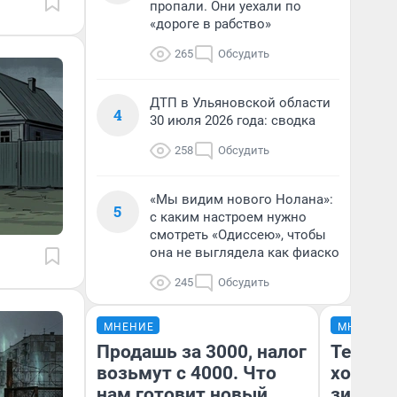
пропали. Они уехали по
«дороге в рабство»
265
Обсудить
ДТП в Ульяновской области
4
30 июля 2026 года: сводка
258
Обсудить
«Мы видим нового Нолана»:
5
с каким настроем нужно
смотреть «Одиссею», чтобы
она не выглядела как фиаско
245
Обсудить
МНЕНИЕ
МНЕНИЕ
Продашь за 3000, налог
Тепло 
возьмут с 4000. Что
холодн
нам готовит новый
зимой.