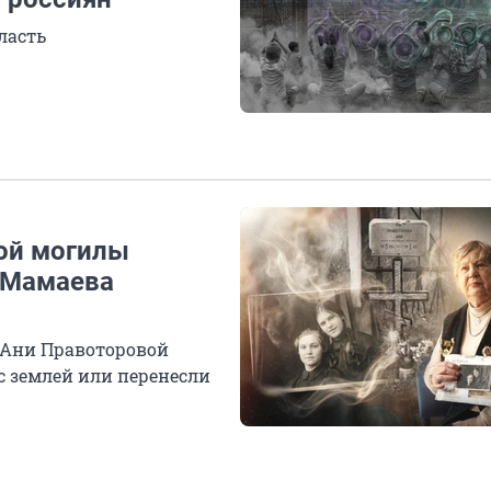
ласть
кой могилы
 Мамаева
 Ани Правоторовой
с землей или перенесли