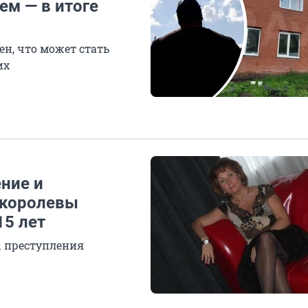
ем — в итоге
н, что может стать
их
ние и
«королевы
15 лет
ы преступления