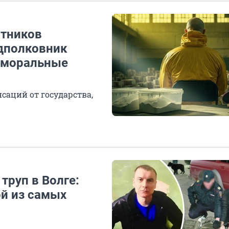
стников
одполковник
 «моральные
саций от государства,
труп в Волге:
ой из самых