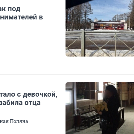
ак под
нимателей в
стало с девочкой,
забила отца
нная Поляна