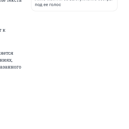
под ее голос
т к
ляется
ниях,
казанного