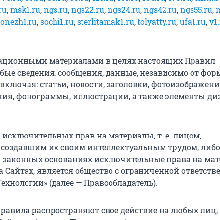
ru
,
msk1.ru
,
ngs.ru
,
ngs22.ru
,
ngs24.ru
,
ngs42.ru
,
ngs55.ru
,
n
ronezh1.ru
,
sochi1.ru
,
sterlitamak1.ru
,
tolyatty.ru
,
ufa1.ru
,
v1
мационными материалами в целях настоящих Правил
ые сведения, сообщения, данные, независимо от фор
включая: статьи, новости, заголовки, фотоизображени
ия, фонограммы, иллюстрации, а также элементы ди
м исключительных прав на материалы, т. е. лицом,
 создавшим их своим интеллектуальным трудом, либо
 законных основаниях исключительные права на мат
 Сайтах, является общество с ограниченной ответств
ехнологии» (далее — Правообладатель).
 правила распространяют свое действие на любых лиц,