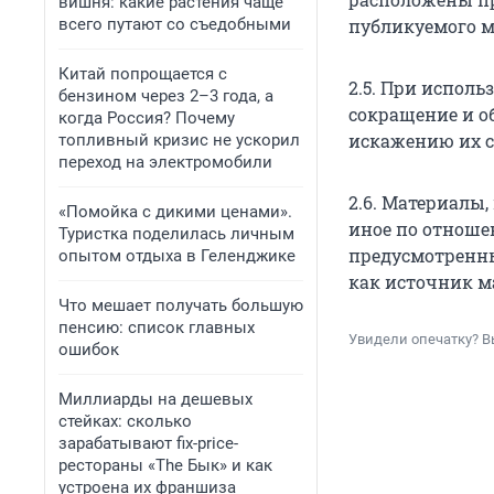
вишня: какие растения чаще
всего путают со съедобными
публикуемого м
Китай попрощается с
2.5. При испол
бензином через 2–3 года, а
сокращение и об
когда Россия? Почему
искажению их 
топливный кризис не ускорил
переход на электромобили
2.6. Материалы
«Помойка с дикими ценами».
иное по отноше
Туристка поделилась личным
предусмотренны
опытом отдыха в Геленджике
как источник м
Что мешает получать большую
пенсию: список главных
Увидели опечатку? В
ошибок
Миллиарды на дешевых
стейках: сколько
зарабатывают fix-price-
рестораны «The Бык» и как
устроена их франшиза