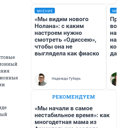
МНЕНИЕ
МНЕНИ
«Мы видим нового
Прода
Нолана»: с каким
возьм
настроем нужно
нам г
смотреть «Одиссею»,
налог
чтобы она не
косне
выглядела как фиаско
даже 
стовые
ционный
ания
ционные
Надежда Губарь
ии
РЕКОМЕНДУЕМ
иде
«Мы начали в самое
ный
нестабильное время»: как
многодетная мама из