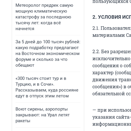
пользующихся С
Метеоролог предрек самую
мощную климатическую
2. УСЛОВИЯ И
катастрофу за последнюю
тысячу лет: когда всё
2.1. Пользовате
начнется
материалами Са
За 5 дней до 100 тысяч рублей:
какую подработку предлагают
2.2. Без разре
на Восточном экономическом
исключительно 
форуме и сколько за что
сообщения о с
обещают
характер (сооб
«300 тысяч стоит тур и в
движения транс
Турцию, и в Сочи».
сообщения») в о
Рассказываем, куда россияне
обязательной с
едут в отпуск этим летом
Воют сирены, аэропорты
— при использо
закрывают: на Урал летят
указания сайта
ракеты
информационн