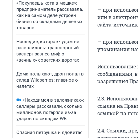
«Покупаешь кота в мешке»:
предприниматель рассказала,
— при использов
как на самом деле устроен
или в электрон
бизнес со складами дешевых
сайта-источник
товаров
— при использов
Наследие, которое чудом не
развалилось: транспортный
упоминания на
эксперт разнес миф о
«вечных» советских дорогах
Использование
сообщениями, в 
Дома полыхают, дрон попал в
склад Wildberries: главное о
разрешения Пра
налетах
2.3. Использов
«Находимся в заложниках»:
ссылка на Прав
селлеры рассказали, сколько
миллионов потеряли из-за
ссылкой на него
ударов по складам WB
2.4. Ссылки, п
Опасная петрушка и ядовитая
расположены пр