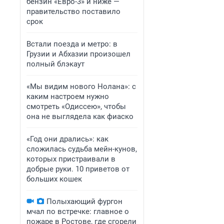
бензин «Евро-3» и ниже —
правительство поставило
срок
Встали поезда и метро: в
Грузии и Абхазии произошел
полный блэкаут
«Мы видим нового Нолана»: с
каким настроем нужно
смотреть «Одиссею», чтобы
она не выглядела как фиаско
«Год они дрались»: как
сложилась судьба мейн-кунов,
которых пристраивали в
добрые руки. 10 приветов от
больших кошек
Полыхающий фургон
мчал по встречке: главное о
пожаре в Ростове, где сгорели