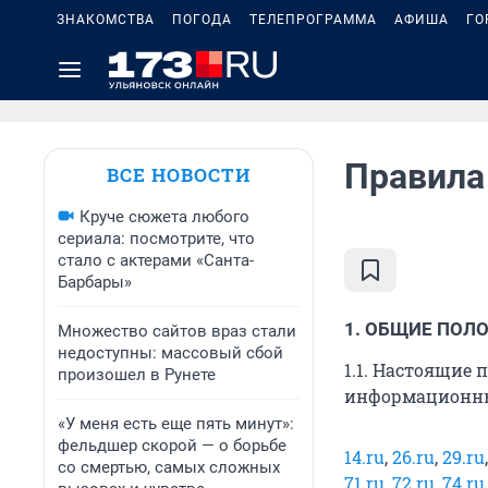
ЗНАКОМСТВА
ПОГОДА
ТЕЛЕПРОГРАММА
АФИША
ГО
Правила
ВСЕ НОВОСТИ
Круче сюжета любого
сериала: посмотрите, что
стало с актерами «Санта-
Барбары»
1. ОБЩИЕ ПОЛ
Множество сайтов враз стали
недоступны: массовый сбой
1.1. Настоящие
произошел в Рунете
информационных
«У меня есть еще пять минут»:
фельдшер скорой — о борьбе
14.ru
,
26.ru
,
29.ru
со смертью, самых сложных
71.ru
,
72.ru
,
74.ru