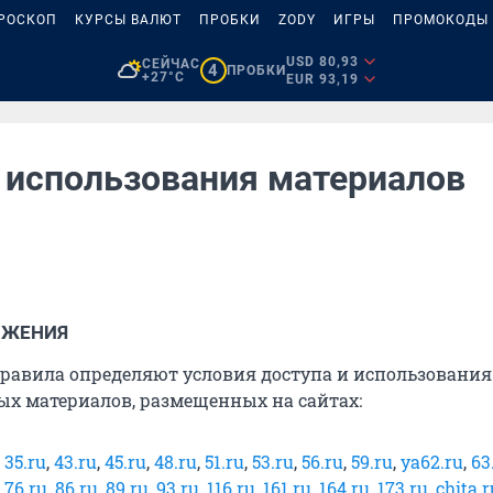
РОСКОП
КУРСЫ ВАЛЮТ
ПРОБКИ
ZODY
ИГРЫ
ПРОМОКОДЫ
USD 80,93
СЕЙЧАС
4
ПРОБКИ
+27°C
EUR 93,19
 использования материалов
ОЖЕНИЯ
 правила определяют условия доступа и использования
 материалов, размещенных на сайтах:
,
35.ru
,
43.ru
,
45.ru
,
48.ru
,
51.ru
,
53.ru
,
56.ru
,
59.ru
,
ya62.ru
,
63
,
76.ru
,
86.ru
,
89.ru
,
93.ru
,
116.ru
,
161.ru
,
164.ru
,
173.ru
,
chita.r