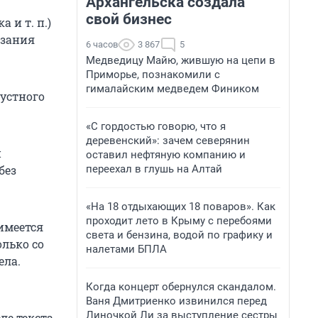
Архангельска создала
свой бизнес
 и т. п.)
азания
6 часов
3 867
5
Медведицу Майю, жившую на цепи в
Приморье, познакомили с
гималайским медведем Фиником
 устного
«С гордостью говорю, что я
деревенский»: зачем северянин
и
оставил нефтяную компанию и
переехал в глушь на Алтай
без
«На 18 отдыхающих 18 поваров». Как
проходит лето в Крыму с перебоями
имеется
света и бензина, водой по графику и
лько со
налетами БПЛА
ела.
Когда концерт обернулся скандалом.
Ваня Дмитриенко извинился перед
Линочкой Ли за выступление сестры
ле текста