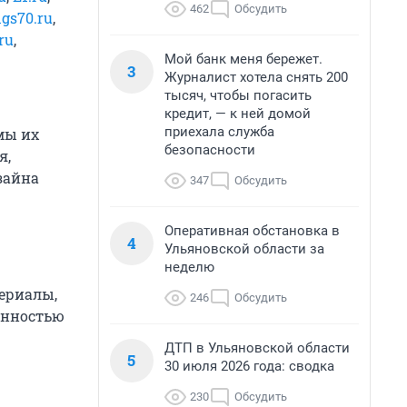
462
Обсудить
gs70.ru
,
.ru
,
Мой банк меня бережет.
3
Журналист хотела снять 200
тысяч, чтобы погасить
кредит, — к ней домой
приехала служба
мы их
безопасности
я,
зайна
347
Обсудить
Оперативная обстановка в
4
Ульяновской области за
неделю
ериалы,
246
Обсудить
енностью
ДТП в Ульяновской области
5
30 июля 2026 года: сводка
230
Обсудить