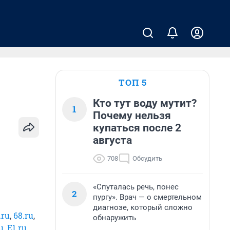
ТОП 5
Кто тут воду мутит?
1
Почему нельзя
купаться после 2
августа
708
Обсудить
«Спуталась речь, понес
2
пургу». Врач — о смертельном
диагнозе, который сложно
.ru
,
68.ru
,
обнаружить
u
,
E1.ru
,