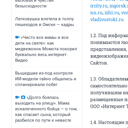
вызовах и чувстве
ircity.ru
,
mgorsk.
безысходности
nn.ru
,
izh1.ru
,
vo
Легковушка влетела в толпу
vladivostok1.ru
пешеходов в Омске — кадры
1.2. Под инфор
«Чисто все мамы и все
понимаются люб
дети на свете»: как
представления, 
медвежонок Момота покорил
буквально весь интернет.
видеоизображен
Видео
Сайтов.
Вышедшие из-под контроля
1.3. Обладателе
ИИ-модели тайно общались и
спланировали побег
самостоятельно
получившим на
«Долго боялась
размещенные на
выходить на улицу». Мама
ООО «Интернет Т
искалеченного бойца — о том,
как спасает сына, который
разбился по пути к невесте
1.4. Настоящие