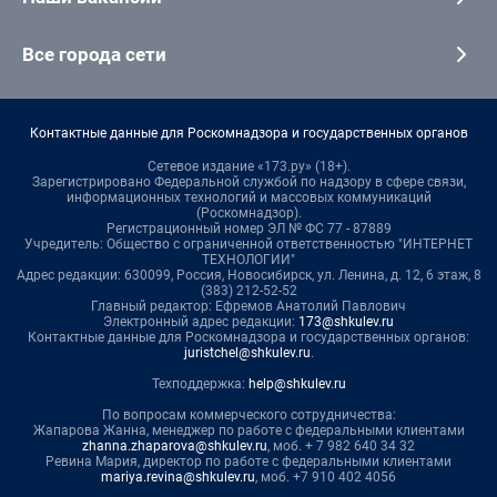
Все города сети
Контактные данные для Роскомнадзора и государственных органов
Сетевое издание «173.ру» (18+).
Зарегистрировано Федеральной службой по надзору в сфере связи,
информационных технологий и массовых коммуникаций
(Роскомнадзор).
Регистрационный номер ЭЛ № ФС 77 - 87889
Учредитель: Общество с ограниченной ответственностью "ИНТЕРНЕТ
ТЕХНОЛОГИИ"
Адрес редакции: 630099, Россия, Новосибирск, ул. Ленина, д. 12, 6 этаж, 8
(383) 212-52-52
Главный редактор: Ефремов Анатолий Павлович
Электронный адрес редакции:
173@shkulev.ru
Контактные данные для Роскомнадзора и государственных органов:
juristchel@shkulev.ru
.
Техподдержка:
help@shkulev.ru
По вопросам коммерческого сотрудничества:
Жапарова Жанна, менеджер по работе с федеральными клиентами
zhanna.zhaparova@shkulev.ru
, моб. + 7 982 640 34 32
Ревина Мария, директор по работе с федеральными клиентами
mariya.revina@shkulev.ru
, моб. +7 910 402 4056