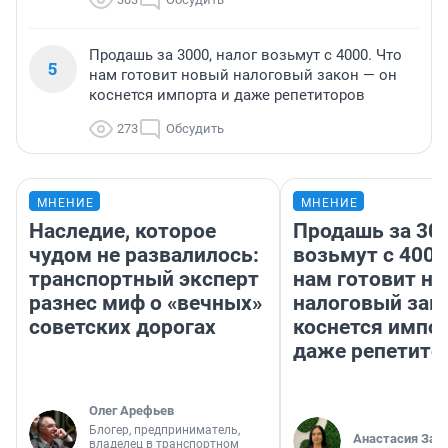
Продашь за 3000, налог возьмут с 4000. Что
5
нам готовит новый налоговый закон — он
коснется импорта и даже репетиторов
273
Обсудить
МНЕНИЕ
МНЕНИЕ
Наследие, которое
Продашь за 300
чудом не развалилось:
возьмут с 4000
транспортный эксперт
нам готовит н
разнес миф о «вечных»
налоговый зако
советских дорогах
коснется импор
даже репетито
Олег Арефьев
Блогер, предприниматель,
Анастасия Зав
владелец в транспортном