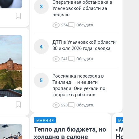
Оперативная обстановка в
3
Ульяновской области за
неделю
254
Обсудить
ДТП в Ульяновской области
4
30 июля 2026 года: сводка
241
Обсудить
Россиянка переехала в
5
Таиланд — и ее дети
пропали. Они уехали по
«дороге в рабство»
228
Обсудить
МНЕНИЕ
МНЕНИЕ
Тепло для бюджета, но
«Мы ви
холодно в салоне
Нолана