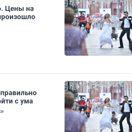
. Цены на
 произошло
и
 правильно
йти с ума
ке