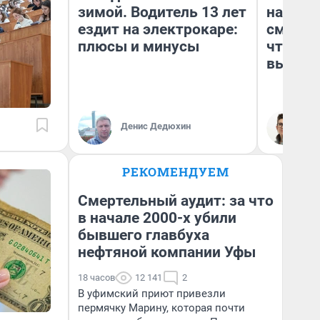
зимой. Водитель 13 лет
настро
ездит на электрокаре:
смотре
плюсы и минусы
чтобы 
выгляд
Денис Дедюхин
На
РЕКОМЕНДУЕМ
Смертельный аудит: за что
в начале 2000-х убили
бывшего главбуха
нефтяной компании Уфы
18 часов
12 141
2
В уфимский приют привезли
пермячку Марину, которая почти