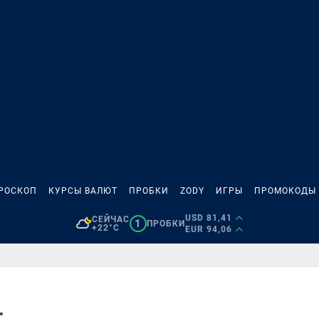
РОСКОП
КУРСЫ ВАЛЮТ
ПРОБКИ
ZODY
ИГРЫ
ПРОМОКОДЫ
USD 81,41
СЕЙЧАС
1
ПРОБКИ
+22°C
EUR 94,06
т