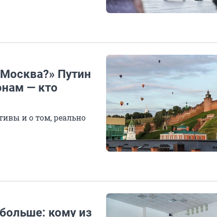
 Москва?» Путин
онам — кто
ивы и о том, реально
больше: кому из