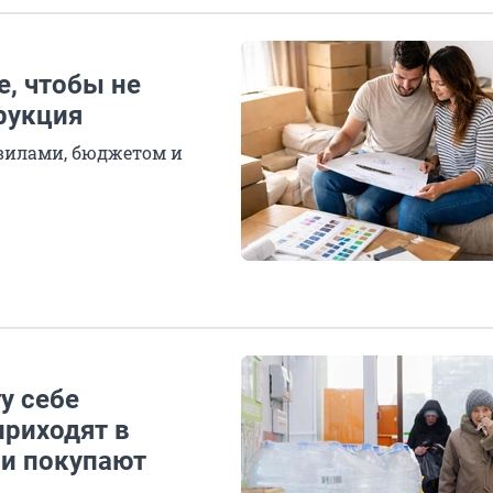
е, чтобы не
рукция
авилами, бюджетом и
гу себе
приходят в
ни покупают