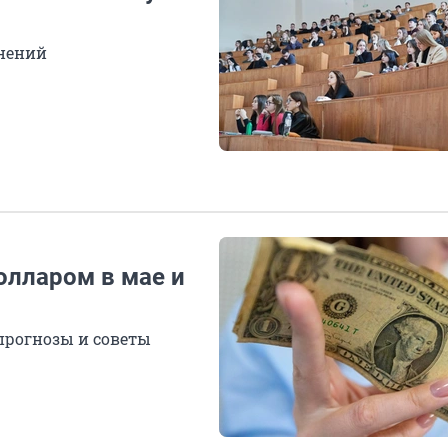
нений
олларом в мае и
прогнозы и советы