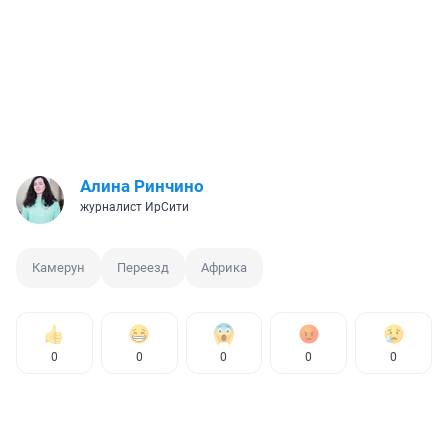
Алина Ринчино
журналист ИрСити
Камерун
Переезд
Африка
0
0
0
0
0