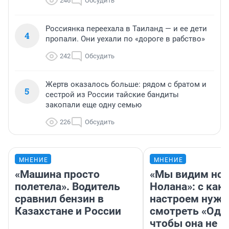
246
Обсудить
Россиянка переехала в Таиланд — и ее дети
4
пропали. Они уехали по «дороге в рабство»
242
Обсудить
Жертв оказалось больше: рядом с братом и
5
сестрой из России тайские бандиты
закопали еще одну семью
226
Обсудить
МНЕНИЕ
МНЕНИЕ
«Машина просто
«Мы видим нов
полетела». Водитель
Нолана»: с как
сравнил бензин в
настроем нужн
Казахстане и России
смотреть «Оди
чтобы она не