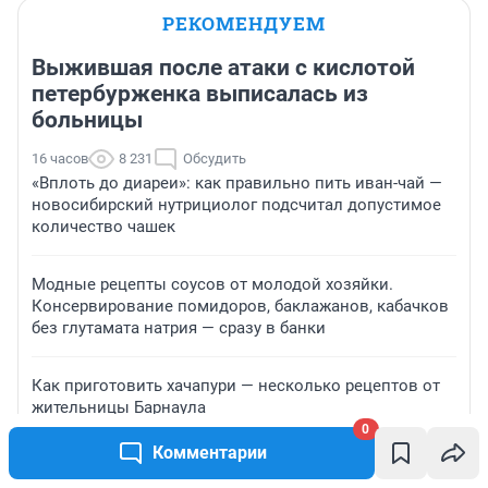
РЕКОМЕНДУЕМ
Выжившая после атаки с кислотой
петербурженка выписалась из
больницы
16 часов
8 231
Обсудить
«Вплоть до диареи»: как правильно пить иван-чай —
новосибирский нутрициолог подсчитал допустимое
количество чашек
Модные рецепты соусов от молодой хозяйки.
Консервирование помидоров, баклажанов, кабачков
без глутамата натрия — сразу в банки
Как приготовить хачапури — несколько рецептов от
жительницы Барнаула
0
Комментарии
«Мечтал о большой жизни»: иностранец из Камеруна
переехал в Ярославль и создал здесь семью —