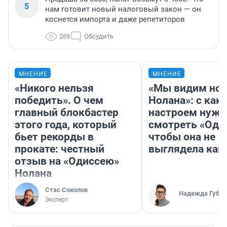
5
нам готовит новый налоговый закон — он
коснется импорта и даже репетиторов
269
Обсудить
МНЕНИЕ
МНЕНИЕ
«Никого нельзя
«Мы видим нов
победить». О чем
Нолана»: с как
главный блокбастер
настроем нужн
этого года, который
смотреть «Оди
бьет рекорды в
чтобы она не
прокате: честный
выглядела как
отзыв на «Одиссею»
Нолана
Стас Соколов
Надежда Губар
Эксперт