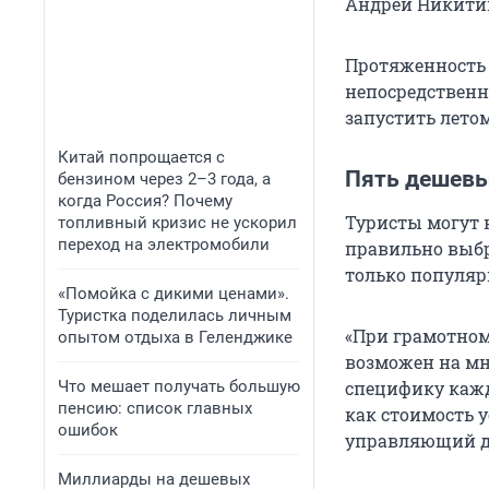
Андрей Никитин
Протяженность 
непосредственн
запустить летом
Китай попрощается с
Пять дешевы
бензином через 2–3 года, а
когда Россия? Почему
Туристы могут 
топливный кризис не ускорил
переход на электромобили
правильно выбр
только популярн
«Помойка с дикими ценами».
Туристка поделилась личным
«При грамотном
опытом отдыха в Геленджике
возможен на мн
Что мешает получать большую
специфику кажд
пенсию: список главных
как стоимость у
ошибок
управляющий ди
Миллиарды на дешевых