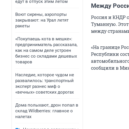
едут в отпуск этим летом
Между Росси
Воют сирены, аэропорты
Россия и КНДР 
закрывают: на Урал летят
Туманную. Это
ракеты
между странам
«Покупаешь кота в мешке»:
предприниматель рассказала,
«На границе Ро
как на самом деле устроен
Республики сос
бизнес со складами дешевых
автомобильного
товаров
сообщили в Мин
Наследие, которое чудом не
развалилось: транспортный
эксперт разнес миф о
«вечных» советских дорогах
Дома полыхают, дрон попал в
склад Wildberries: главное о
налетах