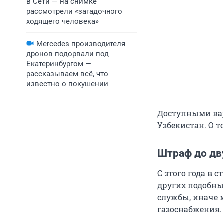
в Сети — на снимке
рассмотрели «загадочного
ходящего человека»
Mercedes производителя
дронов подорвали под
Екатеринбургом —
рассказываем всё, что
известно о покушении
Доступными вар
Узбекистан. О т
Штраф до дв
С этого года в 
других подобны
службы, иначе 
газоснабжения.