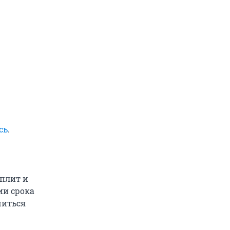
сь
.
 плит и
ии срока
шиться