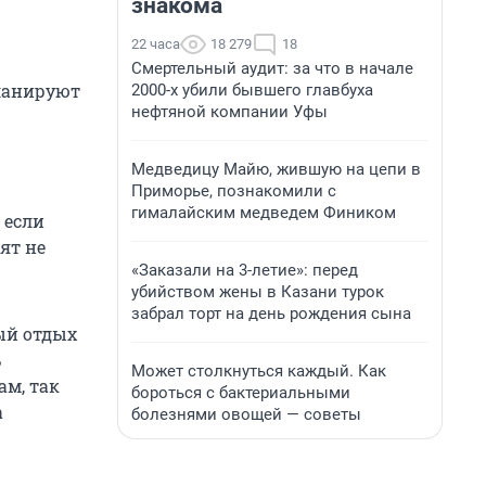
знакома
22 часа
18 279
18
Смертельный аудит: за что в начале
планируют
2000-х убили бывшего главбуха
нефтяной компании Уфы
Медведицу Майю, жившую на цепи в
Приморье, познакомили с
гималайским медведем Фиником
 если
ят не
«Заказали на 3-летие»: перед
убийством жены в Казани турок
забрал торт на день рождения сына
ый отдых
ь
Может столкнуться каждый. Как
ам, так
бороться с бактериальными
а
болезнями овощей — советы