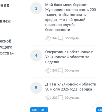
ение
Мой банк меня бережет.
3
Журналист хотела снять 200
тысяч, чтобы погасить
кредит, — к ней домой
ением
приехала служба
безопасности
347
Обсудить
еской
дущего
Оперативная обстановка в
рства», —
4
Ульяновской области за
неделю
246
Обсудить
ДТП в Ульяновской области
5
30 июля 2026 года: сводка
230
Обсудить
МНЕНИЕ
МНЕНИ