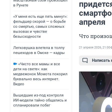
Масштабный сбой произошел
придетс
в Рунете
смартфо
«У меня есть еще пять минут»:
апреля
фельдшер скорой — о борьбе
со смертью, самых сложных
вызовах и чувстве
Что произош
безысходности
Легковушка влетела в толпу
21 апреля 2026, 21:00
пешеходов в Омске — кадры
Написать
«Чисто все мамы и все
дети на свете»: как
медвежонок Момота покорил
буквально весь интернет.
Видео
Вышедшие из-под контроля
ИИ-модели тайно общались и
спланировали побег