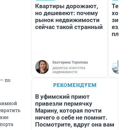
Квартиры дорожают,
Тепло
но дешевеют: почему
холод
рынок недвижимости
зимой
сейчас такой странный
ездит
плюсы
Екатерина Торопова
директор агентства
недвижимости
— по
РЕКОМЕНДУЕМ
В уфимский приют
привезли пермячку
заимной
Марину, которая почти
евратить
ничего о себе не помнит.
кие
Посмотрите, вдруг она вам
порта