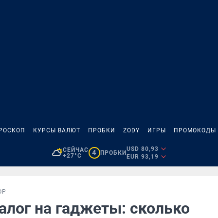
РОСКОП
КУРСЫ ВАЛЮТ
ПРОБКИ
ZODY
ИГРЫ
ПРОМОКОДЫ
USD 80,93
СЕЙЧАС
4
ПРОБКИ
+27°C
EUR 93,19
ОР
алог на гаджеты: сколько