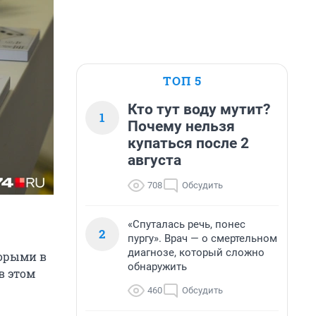
ТОП 5
Кто тут воду мутит?
1
Почему нельзя
купаться после 2
августа
708
Обсудить
«Спуталась речь, понес
2
пургу». Врач — о смертельном
диагнозе, который сложно
торыми в
обнаружить
в этом
460
Обсудить