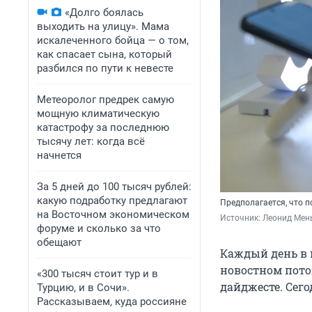
«Долго боялась
выходить на улицу». Мама
искалеченного бойца — о том,
как спасает сына, который
разбился по пути к невесте
Метеоролог предрек самую
мощную климатическую
катастрофу за последнюю
тысячу лет: когда всё
начнется
За 5 дней до 100 тысяч рублей:
какую подработку предлагают
Предполагается, что п
на Восточном экономическом
Источник: 
Леонид Мен
форуме и сколько за что
обещают
Каждый день в 
новостном пото
«300 тысяч стоит тур и в
дайджесте. Сего
Турцию, и в Сочи».
Рассказываем, куда россияне