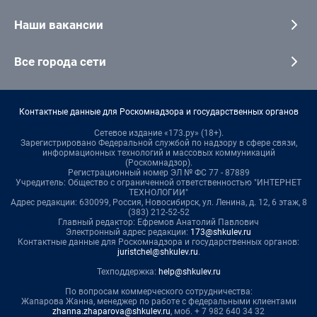
Наши вакансии
Все города сети
Контактные данные для Роскомнадзора и государственных органов
Сетевое издание «173.ру» (18+).
Зарегистрировано Федеральной службой по надзору в сфере связи,
информационных технологий и массовых коммуникаций
(Роскомнадзор).
Регистрационный номер ЭЛ № ФС 77 - 87889
Учредитель: Общество с ограниченной ответственностью "ИНТЕРНЕТ
ТЕХНОЛОГИИ"
Адрес редакции: 630099, Россия, Новосибирск, ул. Ленина, д. 12, 6 этаж, 8
(383) 212-52-52
Главный редактор: Ефремов Анатолий Павлович
Электронный адрес редакции:
173@shkulev.ru
Контактные данные для Роскомнадзора и государственных органов:
juristchel@shkulev.ru
.
Техподдержка:
help@shkulev.ru
По вопросам коммерческого сотрудничества:
Жапарова Жанна, менеджер по работе с федеральными клиентами
zhanna.zhaparova@shkulev.ru
, моб. + 7 982 640 34 32