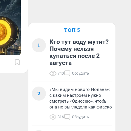
ТОП 5
Кто тут воду мутит?
1
Почему нельзя
купаться после 2
августа
740
Обсудить
«Мы видим нового Нолана»:
2
с каким настроем нужно
смотреть «Одиссею», чтобы
она не выглядела как фиаско
316
Обсудить