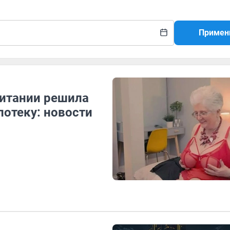
Примен
ритании решила
потеку: новости