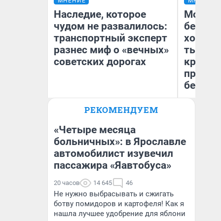
МНЕНИЕ
МНЕНИЕ
Наследие, которое
Мой ба
чудом не развалилось:
береже
транспортный эксперт
хотела 
разнес миф о «вечных»
тысяч,
советских дорогах
кредит,
приеха
безопа
Олег Арефьев
РЕКОМЕНДУЕМ
Блогер, предприниматель,
Кс
владелец в транспортном
Ав
бизнесе
«Четыре месяца
больничных»: в Ярославле
автомобилист изувечил
пассажира «Яавтобуса»
20 часов
14 645
46
Не нужно выбрасывать и сжигать
ботву помидоров и картофеля! Как я
нашла лучшее удобрение для яблони