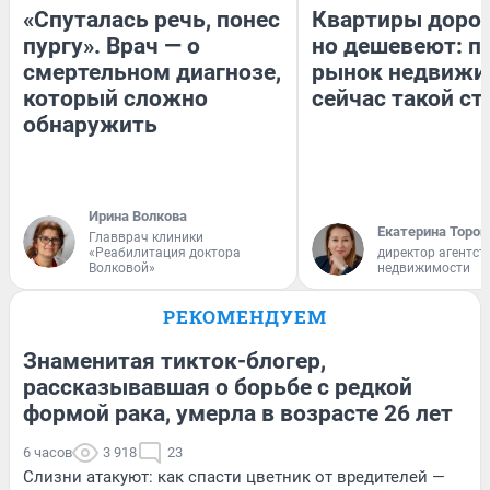
«Спуталась речь, понес
Квартиры доро
пургу». Врач — о
но дешевеют: п
смертельном диагнозе,
рынок недвижи
который сложно
сейчас такой с
обнаружить
Ирина Волкова
Екатерина Тороп
Главврач клиники
«Реабилитация доктора
директор агентст
Волковой»
недвижимости
РЕКОМЕНДУЕМ
Знаменитая тикток-блогер,
рассказывавшая о борьбе с редкой
формой рака, умерла в возрасте 26 лет
6 часов
3 918
23
Слизни атакуют: как спасти цветник от вредителей —