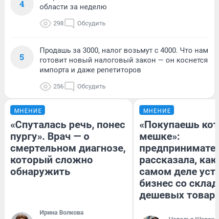
4
области за неделю
298
Обсудить
Продашь за 3000, налог возьмут с 4000. Что нам
5
готовит новый налоговый закон — он коснется
импорта и даже репетиторов
256
Обсудить
МНЕНИЕ
МНЕНИЕ
«Спуталась речь, понес
«Покупаешь кот
пургу». Врач — о
мешке»:
смертельном диагнозе,
предпринимате
который сложно
рассказала, как
обнаружить
самом деле уст
бизнес со скла
дешевых товар
Ирина Волкова