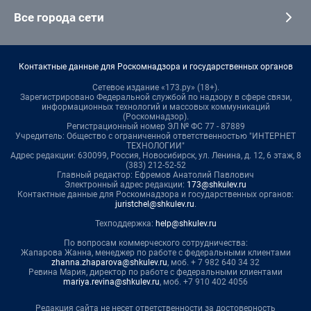
Все города сети
Контактные данные для Роскомнадзора и государственных органов
Сетевое издание «173.ру» (18+).
Зарегистрировано Федеральной службой по надзору в сфере связи,
информационных технологий и массовых коммуникаций
(Роскомнадзор).
Регистрационный номер ЭЛ № ФС 77 - 87889
Учредитель: Общество с ограниченной ответственностью "ИНТЕРНЕТ
ТЕХНОЛОГИИ"
Адрес редакции: 630099, Россия, Новосибирск, ул. Ленина, д. 12, 6 этаж, 8
(383) 212-52-52
Главный редактор: Ефремов Анатолий Павлович
Электронный адрес редакции:
173@shkulev.ru
Контактные данные для Роскомнадзора и государственных органов:
juristchel@shkulev.ru
.
Техподдержка:
help@shkulev.ru
По вопросам коммерческого сотрудничества:
Жапарова Жанна, менеджер по работе с федеральными клиентами
zhanna.zhaparova@shkulev.ru
, моб. + 7 982 640 34 32
Ревина Мария, директор по работе с федеральными клиентами
mariya.revina@shkulev.ru
, моб. +7 910 402 4056
Редакция сайта не несет ответственности за достоверность