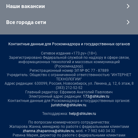
Наши вакансии
Все города сети
Контактные данные для Роскомнадзора и государственных органов
Сетевое издание «173.ру» (18+).
Зарегистрировано Федеральной службой по надзору в сфере связи,
информационных технологий и массовых коммуникаций
(Роскомнадзор).
Регистрационный номер ЭЛ № ФС 77 - 87889
Учредитель: Общество с ограниченной ответственностью "ИНТЕРНЕТ
ТЕХНОЛОГИИ"
Адрес редакции: 630099, Россия, Новосибирск, ул. Ленина, д. 12, 6 этаж, 8
(383) 212-52-52
Главный редактор: Ефремов Анатолий Павлович
Электронный адрес редакции:
173@shkulev.ru
Контактные данные для Роскомнадзора и государственных органов:
juristchel@shkulev.ru
.
Техподдержка:
help@shkulev.ru
По вопросам коммерческого сотрудничества:
Жапарова Жанна, менеджер по работе с федеральными клиентами
zhanna.zhaparova@shkulev.ru
, моб. + 7 982 640 34 32
Ревина Мария, директор по работе с федеральными клиентами