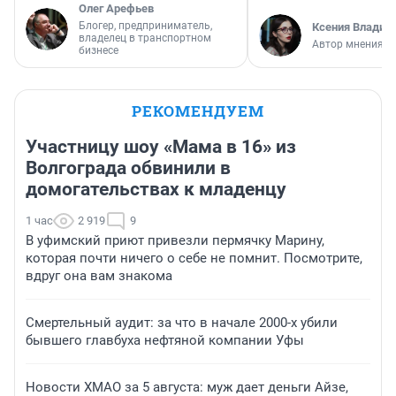
Олег Арефьев
Блогер, предприниматель,
Ксения Владим
владелец в транспортном
Автор мнения
бизнесе
РЕКОМЕНДУЕМ
Участницу шоу «Мама в 16» из
Волгограда обвинили в
домогательствах к младенцу
1 час
2 919
9
В уфимский приют привезли пермячку Марину,
которая почти ничего о себе не помнит. Посмотрите,
вдруг она вам знакома
Смертельный аудит: за что в начале 2000-х убили
бывшего главбуха нефтяной компании Уфы
Новости ХМАО за 5 августа: муж дает деньги Айзе,