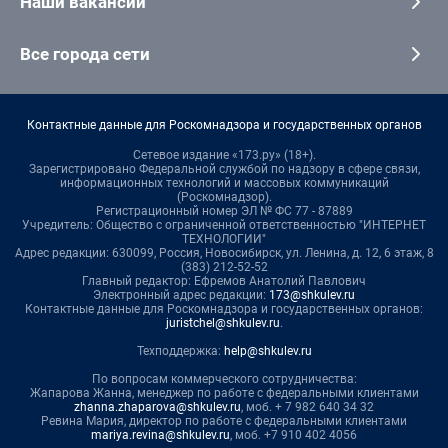
Наши вакансии
Все города сети
Контактные данные для Роскомнадзора и государственных органов
Сетевое издание «173.ру» (18+).
Зарегистрировано Федеральной службой по надзору в сфере связи,
информационных технологий и массовых коммуникаций
(Роскомнадзор).
Регистрационный номер ЭЛ № ФС 77 - 87889
Учредитель: Общество с ограниченной ответственностью "ИНТЕРНЕТ
ТЕХНОЛОГИИ"
Адрес редакции: 630099, Россия, Новосибирск, ул. Ленина, д. 12, 6 этаж, 8
(383) 212-52-52
Главный редактор: Ефремов Анатолий Павлович
Электронный адрес редакции:
173@shkulev.ru
Контактные данные для Роскомнадзора и государственных органов:
juristchel@shkulev.ru
.
Техподдержка:
help@shkulev.ru
По вопросам коммерческого сотрудничества:
Жапарова Жанна, менеджер по работе с федеральными клиентами
zhanna.zhaparova@shkulev.ru
, моб. + 7 982 640 34 32
Ревина Мария, директор по работе с федеральными клиентами
mariya.revina@shkulev.ru
, моб. +7 910 402 4056