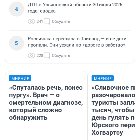
ДТП в Ульяновской области 30 июля 2026
4
года: сводка
241
Обсудить
Россиянка переехала в Таиланд — и ее дети
5
пропали. Они уехали по «дороге в рабство»
228
Обсудить
МНЕНИЕ
МНЕНИЕ
«Спуталась речь, понес
«Сливочное пи
пургу». Врач — о
разочаровало»
смертельном диагнозе,
туристы запла
который сложно
тысяч, чтобы 
обнаружить
день гулять по
Юрского перио
Хогвартсу