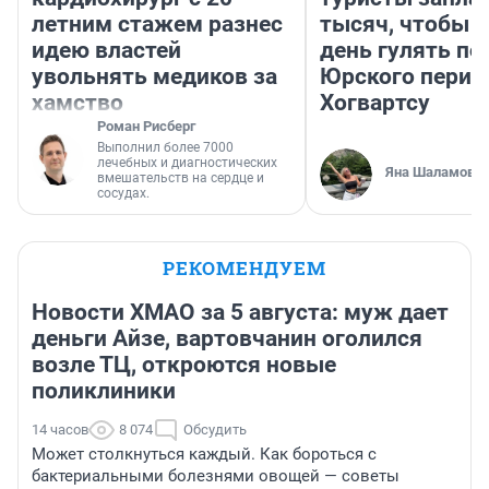
летним стажем разнес
тысяч, чтобы 
идею властей
день гулять по
увольнять медиков за
Юрского перио
хамство
Хогвартсу
Роман Рисберг
Выполнил более 7000
лечебных и диагностических
Яна Шаламова
вмешательств на сердце и
сосудах.
РЕКОМЕНДУЕМ
Новости ХМАО за 5 августа: муж дает
деньги Айзе, вартовчанин оголился
возле ТЦ, откроются новые
поликлиники
14 часов
8 074
Обсудить
Может столкнуться каждый. Как бороться с
бактериальными болезнями овощей — советы