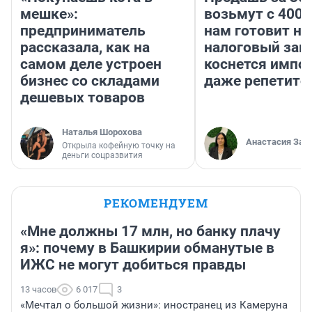
мешке»:
возьмут с 4000
предприниматель
нам готовит н
рассказала, как на
налоговый зако
самом деле устроен
коснется импор
бизнес со складами
даже репетито
дешевых товаров
Наталья Шорохова
Анастасия Зав
Открыла кофейную точку на
деньги соцразвития
РЕКОМЕНДУЕМ
«Мне должны 17 млн, но банку плачу
я»: почему в Башкирии обманутые в
ИЖС не могут добиться правды
13 часов
6 017
3
«Мечтал о большой жизни»: иностранец из Камеруна