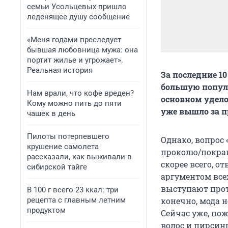
семьи Усольцевых пришло
леденящее душу сообщение
«Меня годами преследует
бывшая любовница мужа: она
портит жилье и угрожает».
Реальная история
За последние 1
большую популяр
Нам врали, что кофе вреден?
основном удело
Кому можно пить до пяти
уже вышло за п
чашек в день
Пилоты потерпевшего
Однако, вопрос 
крушение самолета
проколю/покрашу
рассказали, как выживали в
скорее всего, о
сибирской тайге
аргументом все
выступают прот
В 100 г всего 23 ккал: три
рецепта с главным летним
конечно, мода 
продуктом
Сейчас уже, пож
волос и пирсинг