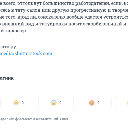
е всего, оттолкнут большинство работодателей, если, к
етесь в тату-салон или другую прогрессивную и творч
 того, вряд ли, соискателю вообще удастся устроитьс
его внешний вид и татуировки носят оскорбительный и
й характер.
лата.ру
media/shutterstock.com
атник
0
0
0
ыделите фрагмент и нажмите Ctrl+Enter