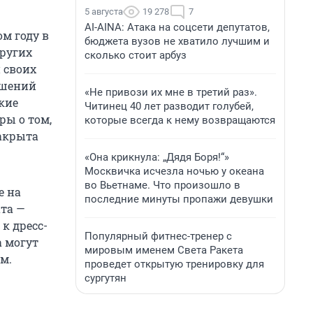
5 августа
19 278
7
AI-AINA: Атака на соцсети депутатов,
м году в
бюджета вузов не хватило лучшим и
ругих
сколько стоит арбуз
 своих
ашений
«Не привози их мне в третий раз».
кие
Читинец 40 лет разводит голубей,
ры о том,
которые всегда к нему возвращаются
акрыта
«Она крикнула: „Дядя Боря!“»
Москвичка исчезла ночью у океана
во Вьетнаме. Что произошло в
е на
последние минуты пропажи девушки
та —
к дресс-
Популярный фитнес-тренер с
а могут
мировым именем Света Ракета
м.
проведет открытую тренировку для
сургутян