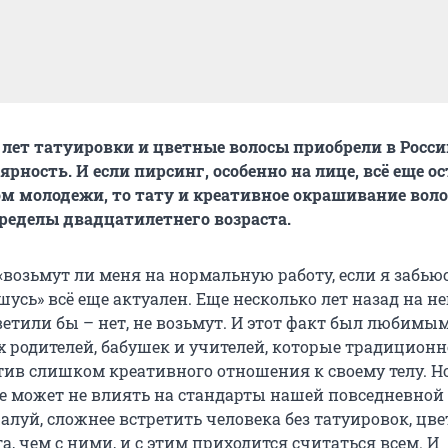
0 лет татуировки и цветные волосы приобрели в Росс
ность. И если пирсинг, особенно на лице, всё еще ос
м молодежи, то тату и креативное окрашивание воло
ределы двадцатилетнего возраста.
«возьмут ли меня на нормальную работу, если я забью
сь» всё еще актуален. Еще несколько лет назад на не
тветили бы – нет, не возьмут. И этот факт был любимы
х родителей, бабушек и учителей, которые традиционн
ив слишком креативного отношения к своему телу. Но
не может не влиять на стандарты нашей повседневной
алуй, сложнее встретить человека без татуировок, цв
а, чем с ними, и с этим приходится считаться всем. И