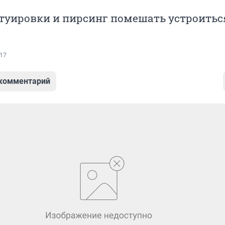
туировки и пирсинг помешать устроитьс
17
 комментарий