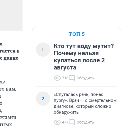
ТОП 5
ии
Кто тут воду мутит?
1
тается в
Почему нельзя
с давно
купаться после 2
августа
713
Обсудить
сь/
го вам,
«Спуталась речь, понес
м
2
пургу». Врач — о смертельном
о
диагнозе, который сложно
,
обнаружить
 жизни.
477
Обсудить
етных