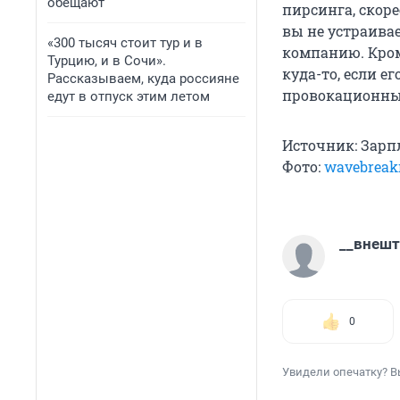
обещают
пирсинга, скоре
вы не устраива
«300 тысяч стоит тур и в
компанию. Кроме
Турцию, и в Сочи».
куда-то, если 
Рассказываем, куда россияне
провокационны
едут в отпуск этим летом
Источник: Зарп
Фото:
wavebreak
__внешт
0
Увидели опечатку? В