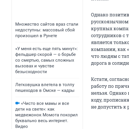
Однако позитив
русскоязычном 
Множество сайтов враз стали
крупных компан
недоступны: массовый сбой
сотрудников с 
произошел в Рунете
является тольк
«У меня есть еще пять минут»:
компании, как «
фельдшер скорой — о борьбе
что людям с та
со смертью, самых сложных
дорога в солид
вызовах и чувстве
безысходности
Кстати, согласн
Легковушка влетела в толпу
работу по прич
пешеходов в Омске — кадры
нельзя. Однако
коду, прописанн
«Чисто все мамы и все
не допустить к 
дети на свете»: как
медвежонок Момота покорил
буквально весь интернет.
Видео