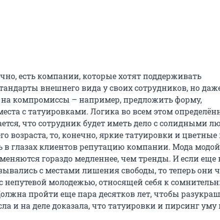
ечно, есть компании, которые хотят поддерживать
тандарты внешнего вида у своих сотрудников, но даж
 на компромиссы – например, предложить форму,
ста с татуировками. Логика во всем этом определённ
ается, что сотрудник будет иметь дело с солидными л
го возраста, то, конечно, яркие татуировки и цветные
ь в глазах клиентов репутацию компании. Мода модой
меняются гораздо медленнее, чем тренды. И если еще
зывались с местами лишения свободы, то теперь они ч
с непутевой молодежью, относящей себя к сомнитель
Должна пройти еще пара десятков лет, чтобы разукра
а и на деле доказала, что татуировки и пирсинг уму 