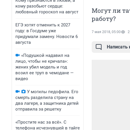
Кому признаются в любви, а
кому разобьют сердце:
Могут ли та
любовный гороскоп на август
работу?
ЕГЭ хотят отменить к 2027
году: в Госдуме уже
7 мая 2018, 05:00
2
придумали замену. Новости 6
августа
Написать
«Подушкой надавил на
лицо, чтобы не кричала»:
жених убил модель и год
возил ее труп в чемодане —
видео
У могилы педофила. Его
смерть разделила страну на
два лагеря, а защитника детей
отправила за решетку
«Простите нас за всё». С
телефона исчезнувшей в тайге