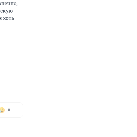
онечно,
ескую
я хоть
0