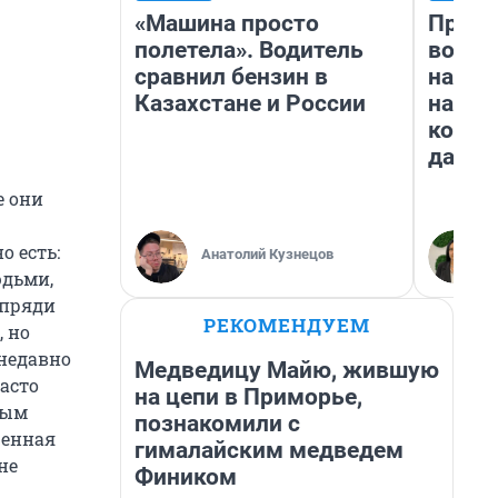
«Машина просто
Прода
полетела». Водитель
возьм
сравнил бензин в
нам г
Казахстане и России
налог
косне
даже 
е они
о есть:
Анатолий Кузнецов
юдьми,
 пряди
РЕКОМЕНДУЕМ
, но
 недавно
Медведицу Майю, жившую
асто
на цепи в Приморье,
ным
познакомили с
шенная
гималайским медведем
не
Фиником