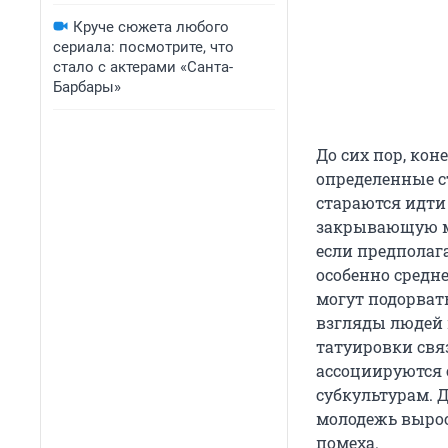
Круче сюжета любого
сериала: посмотрите, что
стало с актерами «Санта-
Барбары»
До сих пор, кон
определенные с
стараются идти
закрывающую ме
если предполаг
особенно средне
могут подорват
взгляды людей 
татуировки свя
ассоциируются 
субкультурам. 
молодежь выросл
помеха.