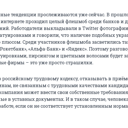
ные тенденции прослеживаются уже сейчас. В прошло
интернете проходил целый флешмоб среди банков и д
ий. Работодатели выкладывали в Twitter фотографии
татуировками и говорили, что наличие подобных укр
о плюсом. Среди участников флешмоба засветились та
Рокетбанк», «Альфа-Банк» и «Яндекс». Поэтому разгово
туировками, пирсингом и цветными волосами будет з
ные фирмы – это уже просто страшилки.
о российскому трудовому кодексу, отказывать в приём
инам, не связанным с трудовыми качествами кандида
 компания может ввести свои собственные требования 
ые в уставных документах. И в таком случае, человек
работе, если он не соответствует установленным норма