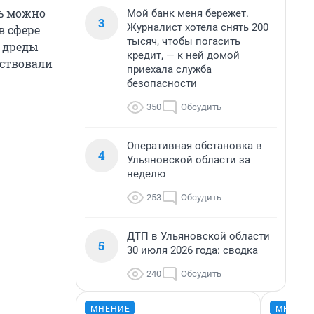
ть можно
Мой банк меня бережет.
3
Журналист хотела снять 200
в сфере
тысяч, чтобы погасить
 дреды
кредит, — к ней домой
ествовали
приехала служба
безопасности
350
Обсудить
Оперативная обстановка в
4
Ульяновской области за
неделю
253
Обсудить
ДТП в Ульяновской области
5
30 июля 2026 года: сводка
240
Обсудить
МНЕНИЕ
МНЕНИ