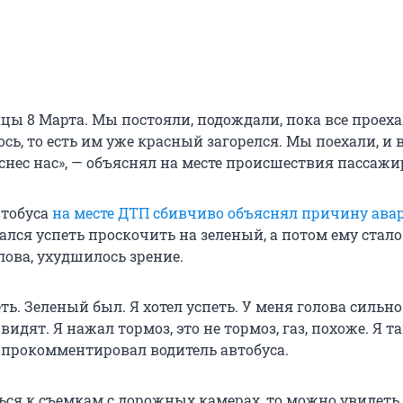
цы 8 Марта. Мы постояли, подождали, пока все проеха
сь, то есть им уже красный загорелся. Мы поехали, и
 снес нас», — объяснял на месте происшествия пассажир
втобуса
на месте ДТП сбивчиво объяснял причину ава
ался успеть проскочить на зеленый, а потом ему стало
лова, ухудшилось зрение.
еть. Зеленый был. Я хотел успеть. У меня голова сильно
 видят. Я нажал тормоз, это не тормоз, газ, похоже. Я т
— прокомментировал водитель автобуса.
ься к съемкам с дорожных камерах, то можно увидеть,