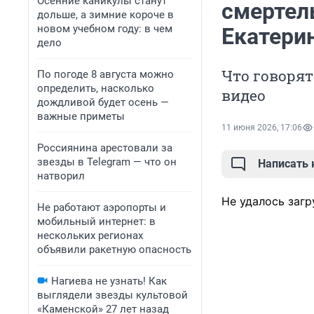
Осенние каникулы станут
смертел
дольше, а зимние короче в
новом учебном году: в чем
Екатери
дело
Что говорят
По погоде 8 августа можно
определить, насколько
видео
дождливой будет осень —
важные приметы
11 июня 2026, 17:06
Россиянина арестовали за
звезды в Telegram — что он
Написать
натворил
Не удалось загр
Не работают аэропорты и
мобильный интернет: в
нескольких регионах
объявили ракетную опасность
Нагиева не узнать! Как
выглядели звезды культовой
«Каменской» 27 лет назад