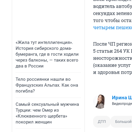
водитель автоб
секундах зелено
того чтобы оста
четырем пешех
«Жила тут интеллигенция».
После ЧП регио
История сибирского дома-
5 статьи 264 У
бумеранга, где в гости ходили
неосторожности 
через балконы, — таких всего
(оказание услу
два в России
и здоровья потр
Тело россиянки нашли во
Французских Альпах. Как она
погибла?
Ирина 
Самый сексуальный мужчина
Видеопродю
Турции: чем Омер из
«Клюквенного щербета»
покорил женщин
ДТП
Большой 