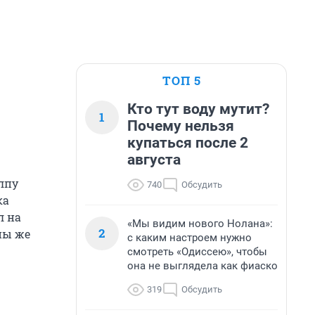
ТОП 5
Кто тут воду мутит?
1
Почему нельзя
купаться после 2
августа
олпу
740
Обсудить
ка
л на
«Мы видим нового Нолана»:
2
ны же
с каким настроем нужно
смотреть «Одиссею», чтобы
она не выглядела как фиаско
319
Обсудить