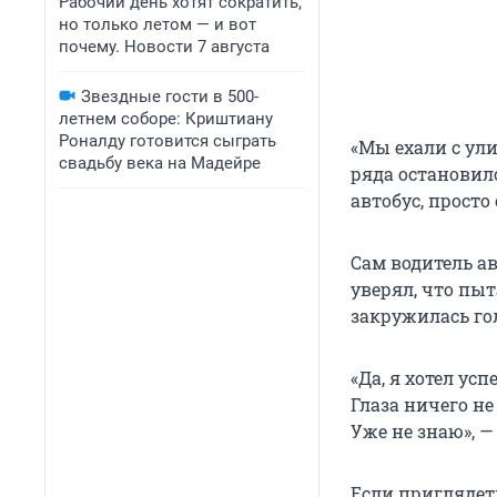
Рабочий день хотят сократить,
но только летом — и вот
почему. Новости 7 августа
Звездные гости в 500-
летнем соборе: Криштиану
Роналду готовится сыграть
«Мы ехали с ули
свадьбу века на Мадейре
ряда остановило
автобус, просто
Сам водитель а
уверял, что пыт
закружилась го
«Да, я хотел усп
Глаза ничего не
Уже не знаю», 
Если приглядет