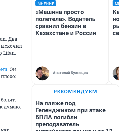
МНЕНИЕ
МНЕНИ
«Машина просто
Кварт
полетела». Водитель
но де
сравнил бензин в
рынок
Казахстане и России
сейча
ли. Два
 выскочил
 Lifan.
рии
. Он
Анатолий Кузнецов
 плохо:
РЕКОМЕНДУЕМ
 болит.
На пляже под
ак думаю.
Геленджиком при атаке
БПЛА погибли
преподаватель
 как