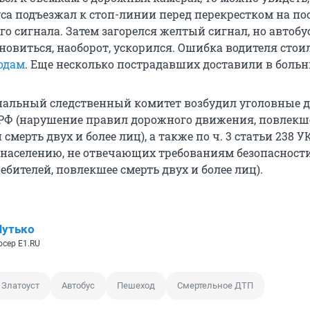
уса подъезжал к стоп-линии перед перекрестком на по
го сигнала. Затем загорелся желтый сигнал, но автобус
новиться, наоборот, ускорился. Ошибка водителя стои
одам
. Еще несколько пострадавших доставили в боль
нальный следственный комитет возбудил уголовные де
К РФ (нарушение правил дорожного движения, повлекш
смерть двух и более лиц), а также по ч. 3 статьи 238 У
г населению, не отвечающих требованиям безопасност
ебителей, повлекшее смерть двух и более лиц).
Шутько
сер E1.RU
Златоуст
Автобус
Пешеход
Смертельное ДТП