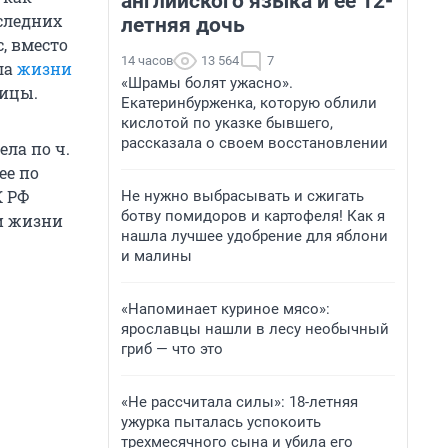
английского языка и ее 12-
следних
летняя дочь
, вместо
14 часов
13 564
7
ла
жизни
«Шрамы болят ужасно».
ницы.
Екатеринбурженка, которую облили
кислотой по указке бывшего,
рассказала о своем восстановлении
ла по ч.
ее по
К РФ
Не нужно выбрасывать и сжигать
ботву помидоров и картофеля! Как я
и жизни
нашла лучшее удобрение для яблони
и малины
«Напоминает куриное мясо»:
ярославцы нашли в лесу необычный
гриб — что это
«Не рассчитала силы»: 18-летняя
ужурка пыталась успокоить
трехмесячного сына и убила его