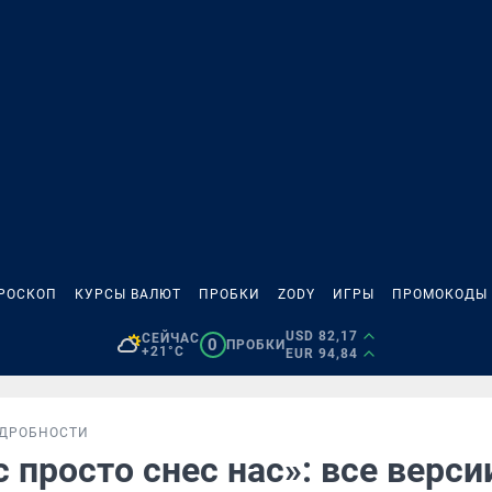
РОСКОП
КУРСЫ ВАЛЮТ
ПРОБКИ
ZODY
ИГРЫ
ПРОМОКОДЫ
USD 82,17
СЕЙЧАС
0
ПРОБКИ
+21°C
EUR 94,84
ДРОБНОСТИ
 просто снес нас»: все верси