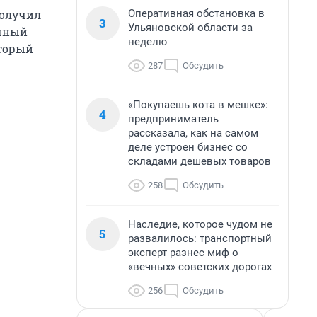
Оперативная обстановка в
получил
3
Ульяновской области за
ечный
неделю
оторый
287
Обсудить
«Покупаешь кота в мешке»:
4
предприниматель
рассказала, как на самом
деле устроен бизнес со
складами дешевых товаров
258
Обсудить
Наследие, которое чудом не
5
развалилось: транспортный
эксперт разнес миф о
«вечных» советских дорогах
256
Обсудить