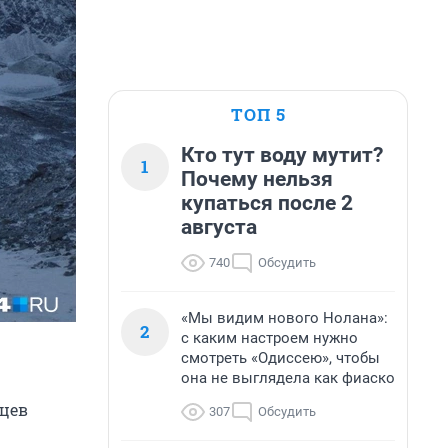
ТОП 5
Кто тут воду мутит?
1
Почему нельзя
купаться после 2
августа
740
Обсудить
«Мы видим нового Нолана»:
2
с каким настроем нужно
смотреть «Одиссею», чтобы
она не выглядела как фиаско
рцев
307
Обсудить