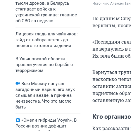
тысяч дронов, а Беларусь
Источник: 
Алексей Тай
стягивает войска к
украинской границе: главное
По данным След
об СВО за неделю
вершины, после 
Лицевая гладь для чайников:
гайд от набора петель до
«Последняя свя
первого готового изделия
не вернулась в
Их тела были об
В Ульяновской области
прошли учения по борьбе с
терроризмом
Вернуться груп
несколько чело
Всю Москву напугал
оставили записк
загадочный взрыв: его звук
поднялись обра
слышали везде, а причина
оставленную за
неизвестна. Что это могло
быть
Кто организо
«Смели гибриды Voyah». В
России возник дефицит
Как рассказали