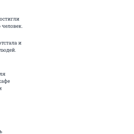
достигли
 человек.
отстала и
 людей.
еля
кафе
и
ь