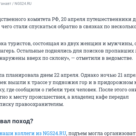
ганавт / NGS24.RU
ственного комитета РФ, 20 апреля путешественники 
чего стали спускаться обратно в связках по несколько
зка туристов, состоящая из двух женщин и мужчины, 
 лагерь. Остальные поднялись для поисков пропавших
наружены вверх по склону», — отметили в ведомстве.
па планировала днем 22 апреля. Однако ночью 21 апр
век вышли к трассе у подножия гор и в придорожном 
у, где сообщили о гибели трех человек. После этого он
тно к месту происшествия, а владелец кафе передал
писку правоохранителям.
вал поход?
наши коллеги из NGS24.RU
, подъем могла организоват