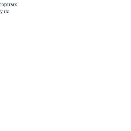
 горных
у на