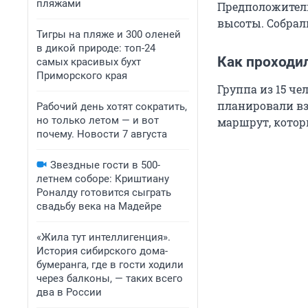
пляжами
Предположитель
высоты. Собрали
Тигры на пляже и 300 оленей
в дикой природе: топ-24
Как проходи
самых красивых бухт
Приморского края
Группа из 15 ч
планировали вз
Рабочий день хотят сократить,
но только летом — и вот
маршрут, котор
почему. Новости 7 августа
Звездные гости в 500-
летнем соборе: Криштиану
Роналду готовится сыграть
свадьбу века на Мадейре
«Жила тут интеллигенция».
История сибирского дома-
бумеранга, где в гости ходили
через балконы, — таких всего
два в России