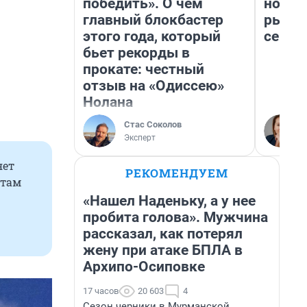
победить». О чем
но де
главный блокбастер
рынок
этого года, который
сейча
бьет рекорды в
прокате: честный
отзыв на «Одиссею»
Нолана
Стас Соколов
Эксперт
яет
РЕКОМЕНДУЕМ
 там
«Нашел Наденьку, а у нее
пробита голова». Мужчина
рассказал, как потерял
жену при атаке БПЛА в
Архипо-Осиповке
17 часов
20 603
4
Сезон черники в Мурманской