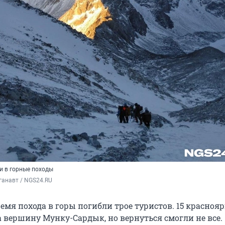
и в горные походы
ганавт / NGS24.RU 
емя похода в горы погибли трое туристов. 15 красноя
 вершину Мунку-Сардык, но вернуться смогли не все.