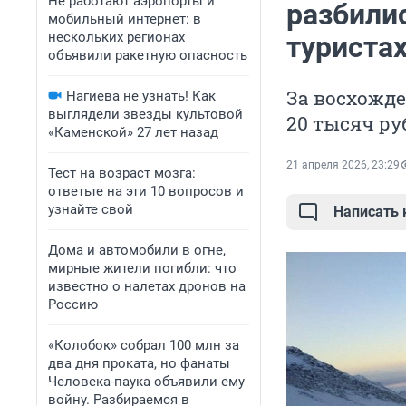
Не работают аэропорты и
разбилис
мобильный интернет: в
нескольких регионах
туристах
объявили ракетную опасность
За восхожд
Нагиева не узнать! Как
выглядели звезды культовой
20 тысяч ру
«Каменской» 27 лет назад
21 апреля 2026, 23:29
Тест на возраст мозга:
ответьте на эти 10 вопросов и
узнайте свой
Написать
Дома и автомобили в огне,
мирные жители погибли: что
известно о налетах дронов на
Россию
«Колобок» собрал 100 млн за
два дня проката, но фанаты
Человека-паука объявили ему
войну. Разбираемся в