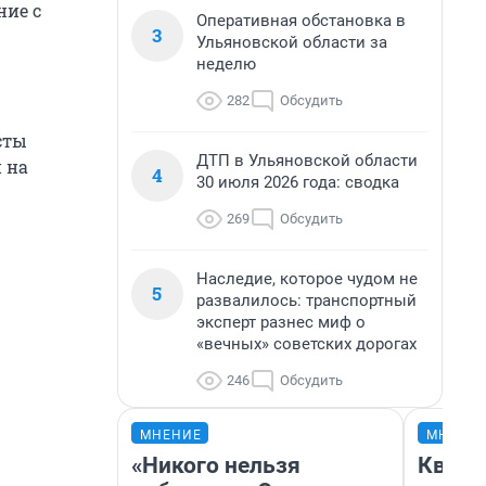
ние с
Оперативная обстановка в
3
Ульяновской области за
неделю
282
Обсудить
сты
ДТП в Ульяновской области
 на
4
30 июля 2026 года: сводка
269
Обсудить
Наследие, которое чудом не
5
развалилось: транспортный
эксперт разнес миф о
«вечных» советских дорогах
246
Обсудить
МНЕНИЕ
МНЕНИ
«Никого нельзя
Кварт