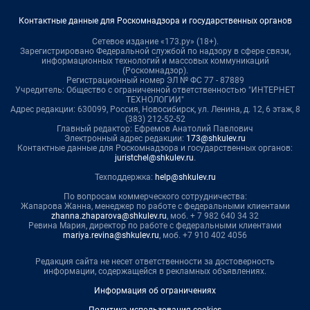
Контактные данные для Роскомнадзора и государственных органов
Сетевое издание «173.ру» (18+).
Зарегистрировано Федеральной службой по надзору в сфере связи,
информационных технологий и массовых коммуникаций
(Роскомнадзор).
Регистрационный номер ЭЛ № ФС 77 - 87889
Учредитель: Общество с ограниченной ответственностью "ИНТЕРНЕТ
ТЕХНОЛОГИИ"
Адрес редакции: 630099, Россия, Новосибирск, ул. Ленина, д. 12, 6 этаж, 8
(383) 212-52-52
Главный редактор: Ефремов Анатолий Павлович
Электронный адрес редакции:
173@shkulev.ru
Контактные данные для Роскомнадзора и государственных органов:
juristchel@shkulev.ru
.
Техподдержка:
help@shkulev.ru
По вопросам коммерческого сотрудничества:
Жапарова Жанна, менеджер по работе с федеральными клиентами
zhanna.zhaparova@shkulev.ru
, моб. + 7 982 640 34 32
Ревина Мария, директор по работе с федеральными клиентами
mariya.revina@shkulev.ru
, моб. +7 910 402 4056
Редакция сайта не несет ответственности за достоверность
информации, содержащейся в рекламных объявлениях.
Информация об ограничениях
Политика использования cookies