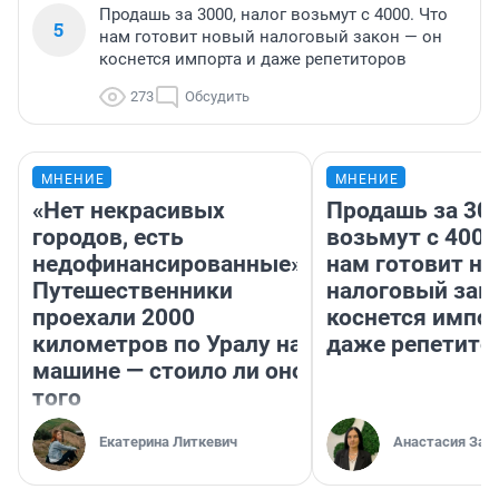
Продашь за 3000, налог возьмут с 4000. Что
5
нам готовит новый налоговый закон — он
коснется импорта и даже репетиторов
273
Обсудить
МНЕНИЕ
МНЕНИЕ
«Нет некрасивых
Продашь за 300
городов, есть
возьмут с 4000
недофинансированные».
нам готовит н
Путешественники
налоговый зако
проехали 2000
коснется импор
километров по Уралу на
даже репетито
машине — стоило ли оно
того
Екатерина Литкевич
Анастасия Зав