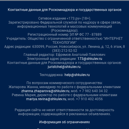
Контактные данные для Роскомнадзора и государственных органов
Сетевое издание «173.ру» (18+).
Зарегистрировано Федеральной службой по надзору в сфере связи,
информационных технологий и массовых коммуникаций
(Роскомнадзор).
Регистрационный номер ЭЛ № ФС 77 - 87889
Учредитель: Общество с ограниченной ответственностью "ИНТЕРНЕТ
ТЕХНОЛОГИИ"
Адрес редакции: 630099, Россия, Новосибирск, ул. Ленина, д. 12, 6 этаж, 8
(383) 212-52-52
Главный редактор: Ефремов Анатолий Павлович
Электронный адрес редакции:
173@shkulev.ru
Контактные данные для Роскомнадзора и государственных органов:
juristchel@shkulev.ru
.
Техподдержка:
help@shkulev.ru
По вопросам коммерческого сотрудничества:
Жапарова Жанна, менеджер по работе с федеральными клиентами
zhanna.zhaparova@shkulev.ru
, моб. + 7 982 640 34 32
Ревина Мария, директор по работе с федеральными клиентами
mariya.revina@shkulev.ru
, моб. +7 910 402 4056
Редакция сайта не несет ответственности за достоверность
информации, содержащейся в рекламных объявлениях.
Информация об ограничениях