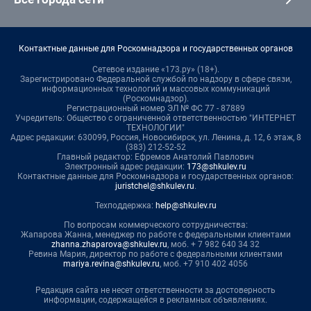
Контактные данные для Роскомнадзора и государственных органов
Сетевое издание «173.ру» (18+).
Зарегистрировано Федеральной службой по надзору в сфере связи,
информационных технологий и массовых коммуникаций
(Роскомнадзор).
Регистрационный номер ЭЛ № ФС 77 - 87889
Учредитель: Общество с ограниченной ответственностью "ИНТЕРНЕТ
ТЕХНОЛОГИИ"
Адрес редакции: 630099, Россия, Новосибирск, ул. Ленина, д. 12, 6 этаж, 8
(383) 212-52-52
Главный редактор: Ефремов Анатолий Павлович
Электронный адрес редакции:
173@shkulev.ru
Контактные данные для Роскомнадзора и государственных органов:
juristchel@shkulev.ru
.
Техподдержка:
help@shkulev.ru
По вопросам коммерческого сотрудничества:
Жапарова Жанна, менеджер по работе с федеральными клиентами
zhanna.zhaparova@shkulev.ru
, моб. + 7 982 640 34 32
Ревина Мария, директор по работе с федеральными клиентами
mariya.revina@shkulev.ru
, моб. +7 910 402 4056
Редакция сайта не несет ответственности за достоверность
информации, содержащейся в рекламных объявлениях.