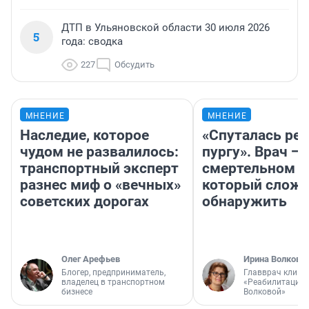
ДТП в Ульяновской области 30 июля 2026
5
года: сводка
227
Обсудить
МНЕНИЕ
МНЕНИЕ
Наследие, которое
«Спуталась реч
чудом не развалилось:
пургу». Врач — 
транспортный эксперт
смертельном д
разнес миф о «вечных»
который слож
советских дорогах
обнаружить
Олег Арефьев
Ирина Волкова
Блогер, предприниматель,
Главврач клини
владелец в транспортном
«Реабилитация 
бизнесе
Волковой»