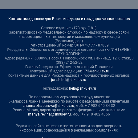
Контактные данные для Роскомнадзора и государственных органов
Сетевое издание «173.ру» (18+).
Зарегистрировано Федеральной службой по надзору в сфере связи,
информационных технологий и массовых коммуникаций
(Роскомнадзор).
Регистрационный номер ЭЛ № ФС 77 - 87889
Учредитель: Общество с ограниченной ответственностью "ИНТЕРНЕТ
ТЕХНОЛОГИИ"
Адрес редакции: 630099, Россия, Новосибирск, ул. Ленина, д. 12, 6 этаж, 8
(383) 212-52-52
Главный редактор: Ефремов Анатолий Павлович
Электронный адрес редакции:
173@shkulev.ru
Контактные данные для Роскомнадзора и государственных органов:
juristchel@shkulev.ru
.
Техподдержка:
help@shkulev.ru
По вопросам коммерческого сотрудничества:
Жапарова Жанна, менеджер по работе с федеральными клиентами
zhanna.zhaparova@shkulev.ru
, моб. + 7 982 640 34 32
Ревина Мария, директор по работе с федеральными клиентами
mariya.revina@shkulev.ru
, моб. +7 910 402 4056
Редакция сайта не несет ответственности за достоверность
информации, содержащейся в рекламных объявлениях.