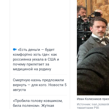
«Есть деньги — будет
комфортно хоть где»: как
россиянка уехала в США и
почему прилетает за
медициной на родину
Смертную казнь предложили
вернуть — для кого. Новости 5
августа
Иван Колесников призн
«Пробила голову ковшиком,
Источник: 
ivan_kolesni
била поленом». Жуткая
территории РФ)