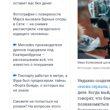
оставит вас без денег
Фотография с поверхности
Марса вызвала бурные споры
в Сети — на снимке
рассмотрели «загадочного
ходящего человека»
Mercedes производителя
дронов подорвали под
Екатеринбургом —
рассказываем всё, что
Иван Колесников шутит
известно о покушении
Источник: 
пресс-служб
Паспарту работал в метро, а
Недавно создате
Фура был продюсером: тайны
«Форта Боярд», о которых вы
сезона сериала
,
не знали
деле. Когда вый
говорят, что бл
Сможете не попасться на
познакомиться 
уловки? На вопросах этого
Колесниковым, 