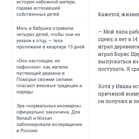
история набожной матери,
годами истязавшей
Кажется, жизне
собственных детей
Мать и бабушка отравили
— Мой папа рабо
четырех детей, чтобы они не
сцену, а лет в 
уехали к отцу, — тела
играл деревенск
пролежали в квартире 13 дней
играл Борис Щер
«Оно настоящее, не
выпускаться из
пафосное»: как жители
поступать. Я ср
пустеющей деревни в
Поморье своими силами
спасают вековые традиции и
Хотя у Ивана ес
наряды
причиной всему
он получил и пе
Эра «нормальных иномарок»
официально закончена. Для
Renault и Nissan
заблокировали возвращение
в Россию