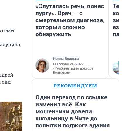
«Спуталась речь, понес
Тепло
пургу». Врач — о
холод
смертельном диагнозе,
зимой
который сложно
ездит
в семье
обнаружить
плюсы
мадулина
Ирина Волкова
Главврач клиники
«Реабилитация доктора
Волковой»
ндрей
к они
РЕКОМЕНДУЕМ
Один переход по ссылке
изменил всё. Как
мошенники довели
школьницу в Чите до
попытки поджога здания