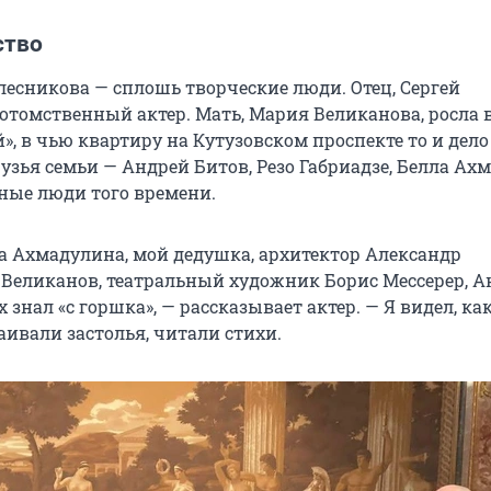
ство
лесникова — сплошь творческие люди. Отец, Сергей
отомственный актер. Мать, Мария Великанова, росла 
», в чью квартиру на Кутузовском проспекте то и дело
узья семьи — Андрей Битов, Резо Габриадзе, Белла Ах
тные люди того времени.
ла Ахмадулина, мой дедушка, архитектор Александр
Великанов, театральный художник Борис Мессерер, А
х знал «с горшка», — рассказывает актер. — Я видел, ка
аивали застолья, читали стихи.