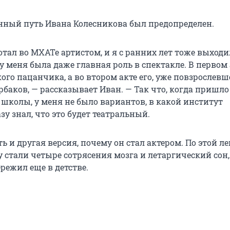
нный путь Ивана Колесникова был предопределен.
тал во МХАТе артистом, и я с ранних лет тоже выходи
14 у меня была даже главная роль в спектакле. В первом 
ого пацанчика, а во втором акте его, уже повзрослевш
баков, — рассказывает Иван. — Так что, когда пришл
 школы, у меня не было вариантов, в какой институт
азу знал, что это будет театральный.
ть и другая версия, почему он стал актером. По этой ле
 стали четыре сотрясения мозга и летаргический сон
режил еще в детстве.