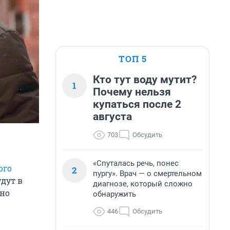
ТОП 5
Кто тут воду мутит?
1
Почему нельзя
купаться после 2
августа
703
Обсудить
«Спуталась речь, понес
ого
2
пургу». Врач — о смертельном
удут в
диагнозе, который сложно
 но
обнаружить
446
Обсудить