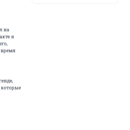
л на
акте я
его,
о время
генде,
, которые