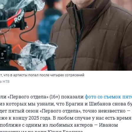
, что в артисты попал после четырех сотрясений
а НТВ
ли «Первого отдела» (16+) показали
фото со съемок пят
 из которых мы узнали, что Брагин и Шибанов снова б
дет пятый сезон «Первого отдела», точно неизвестно —
иже к концу 2025 года. В любом случае у нас есть время
поближе с одним из любимых актеров — Иваном
известным по роли Юрия Брагина.