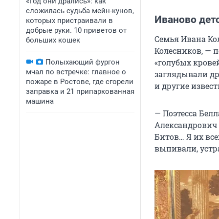
«Год они дрались»: как
сложилась судьба мейн-кунов,
Иваново дет
которых пристраивали в
добрые руки. 10 приветов от
Семья Ивана Ко
больших кошек
Колесников, — п
«голубых кровей
Полыхающий фургон
мчал по встречке: главное о
заглядывали др
пожаре в Ростове, где сгорели
и другие извес
заправка и 21 припаркованная
машина
— Поэтесса Бел
Александрович 
Битов… Я их все
выпивали, устр