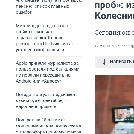
Что мешает получать большую
проб»: 
пенсию: список главных
ошибок
Колесни
Миллиарды на дешевых
Сегодня он 
стейках: сколько
зарабатывают fix-price-
рестораны «The Бык» и как
12 марта 2025, 23:00
устроена их франшиза
Написать
Apple приняла журналиста за
пользователя под санкциями:
не пора ли переходить на
Android или «Аврору»
Погода 6 августа подскажет,
каким будет сентябрь, —
народные приметы
Подарок на 18-летие от
мошенников: как новая схема
с «переоформлением» номера