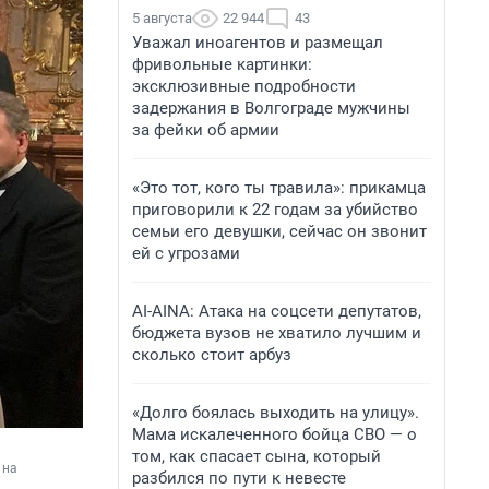
5 августа
22 944
43
Уважал иноагентов и размещал
фривольные картинки:
эксклюзивные подробности
задержания в Волгограде мужчины
за фейки об армии
«Это тот, кого ты травила»: прикамца
приговорили к 22 годам за убийство
семьи его девушки, сейчас он звонит
ей с угрозами
AI-AINA: Атака на соцсети депутатов,
бюджета вузов не хватило лучшим и
сколько стоит арбуз
«Долго боялась выходить на улицу».
Мама искалеченного бойца СВО — о
том, как спасает сына, который
на 
разбился по пути к невесте