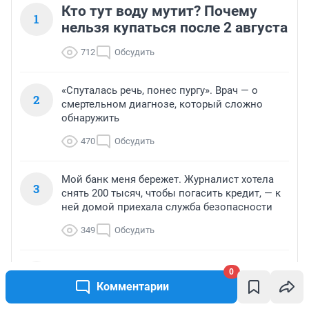
Кто тут воду мутит? Почему
1
нельзя купаться после 2 августа
712
Обсудить
«Спуталась речь, понес пургу». Врач — о
2
смертельном диагнозе, который сложно
обнаружить
470
Обсудить
Мой банк меня бережет. Журналист хотела
3
снять 200 тысяч, чтобы погасить кредит, — к
ней домой приехала служба безопасности
349
Обсудить
Оперативная обстановка в Ульяновской
0
4
области за неделю
Комментарии
248
Обсудить