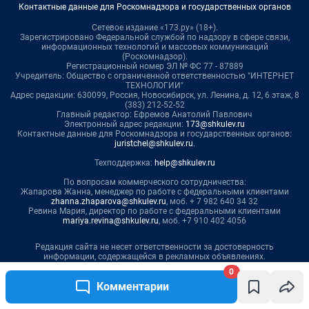
Контактные данные для Роскомнадзора и государственных органов
Сетевое издание «173.ру» (18+).
Зарегистрировано Федеральной службой по надзору в сфере связи,
информационных технологий и массовых коммуникаций
(Роскомнадзор).
Регистрационный номер ЭЛ № ФС 77 - 87889
Учредитель: Общество с ограниченной ответственностью "ИНТЕРНЕТ
ТЕХНОЛОГИИ"
Адрес редакции: 630099, Россия, Новосибирск, ул. Ленина, д. 12, 6 этаж, 8
(383) 212-52-52
Главный редактор: Ефремов Анатолий Павлович
Электронный адрес редакции:
173@shkulev.ru
Контактные данные для Роскомнадзора и государственных органов:
juristchel@shkulev.ru
.
Техподдержка:
help@shkulev.ru
По вопросам коммерческого сотрудничества:
Жапарова Жанна, менеджер по работе с федеральными клиентами
zhanna.zhaparova@shkulev.ru
, моб. + 7 982 640 34 32
Ревина Мария, директор по работе с федеральными клиентами
mariya.revina@shkulev.ru
, моб. +7 910 402 4056
Редакция сайта не несет ответственности за достоверность
информации, содержащейся в рекламных объявлениях.
0
Информация об ограничениях
Комментарии
Политика использования cookies