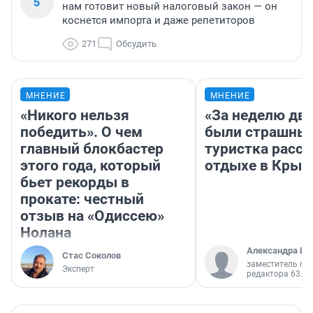
5
нам готовит новый налоговый закон — он
коснется импорта и даже репетиторов
271
Обсудить
МНЕНИЕ
МНЕНИЕ
«Никого нельзя
«За неделю две
победить». О чем
были страшные
главный блокбастер
туристка расск
этого года, который
отдыхе в Крым
бьет рекорды в
прокате: честный
отзыв на «Одиссею»
Нолана
Александра Ис
Стас Соколов
заместитель гл
Эксперт
редактора 63.RU