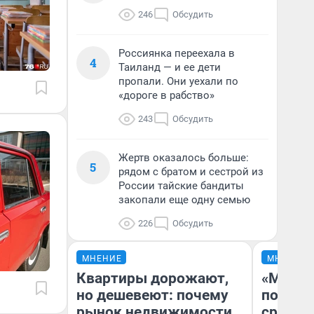
246
Обсудить
Россиянка переехала в
4
Таиланд — и ее дети
пропали. Они уехали по
«дороге в рабство»
243
Обсудить
Жертв оказалось больше:
5
рядом с братом и сестрой из
России тайские бандиты
закопали еще одну семью
226
Обсудить
МНЕНИЕ
МНЕНИЕ
Квартиры дорожают,
«Машин
но дешевеют: почему
полете
рынок недвижимости
сравни