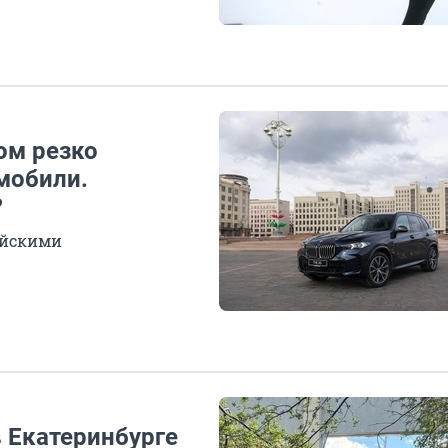
ом резко
мобили.
?
ийскими
 Екатеринбурге