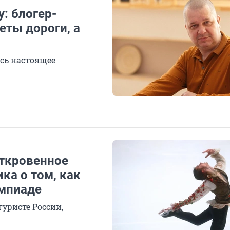
: блогер-
еты дороги, а
ось настоящее
откровенное
ка о том, как
импиаде
уристе России,