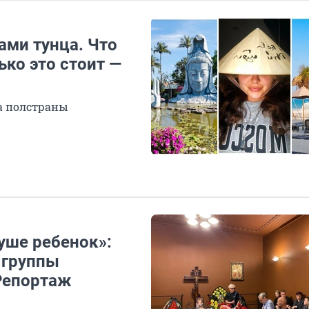
ами тунца. Что
ько это стоит —
а полстраны
душе ребенок»:
 группы
Репортаж