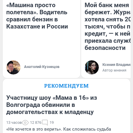
«Машина просто
Мой банк меня
полетела». Водитель
бережет. Журн
сравнил бензин в
хотела снять 20
Казахстане и России
тысяч, чтобы п
кредит, — к ней
приехала служб
безопасности
Ксения Владими
Анатолий Кузнецов
Автор мнения
РЕКОМЕНДУЕМ
Участницу шоу «Мама в 16» из
Волгограда обвинили в
домогательствах к младенцу
13 часов
12 876
19
«Не хочется в это верить». Как сложилась судьба