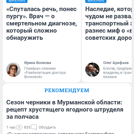
МНЕНИЕ
МНЕНИЕ
«Спуталась речь, понес
Наследие, кото
пургу». Врач — о
чудом не разва
смертельном диагнозе,
транспортный э
который сложно
разнес миф о «
обнаружить
советских доро
Ирина Волкова
Олег Арефьев
Главврач клиники
Блогер, предприн
«Реабилитация доктора
владелец в тран
Волковой»
бизнесе
РЕКОМЕНДУЕМ
Сезон черники в Мурманской области:
рецепт хрустящего ягодного штруделя
за полчаса
1 час
835
Обсудить