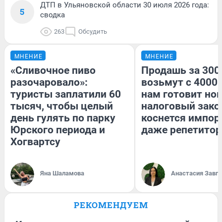
ДТП в Ульяновской области 30 июля 2026 года:
5
сводка
263
Обсудить
МНЕНИЕ
МНЕНИЕ
«Сливочное пиво
Продашь за 3000
разочаровало»:
возьмут с 4000.
туристы заплатили 60
нам готовит но
тысяч, чтобы целый
налоговый зако
день гулять по парку
коснется импор
Юрского периода и
даже репетитор
Хогвартсу
Яна Шаламова
Анастасия Завг
РЕКОМЕНДУЕМ