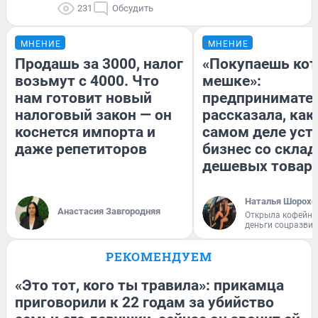
231
Обсудить
МНЕНИЕ
МНЕНИЕ
Продашь за 3000, налог
«Покупаешь кот
возьмут с 4000. Что
мешке»:
нам готовит новый
предпринимате
налоговый закон — он
рассказала, как
коснется импорта и
самом деле уст
даже репетиторов
бизнес со скла
дешевых товар
Наталья Шорохо
Анастасия Завгородняя
Открыла кофейну
деньги соцразви
РЕКОМЕНДУЕМ
«Это тот, кого ты травила»: прикамца
приговорили к 22 годам за убийство