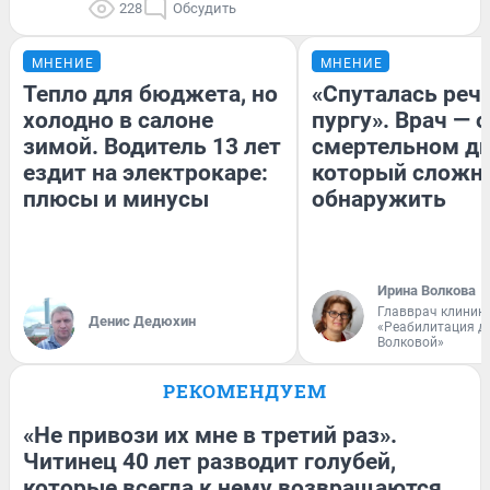
228
Обсудить
МНЕНИЕ
МНЕНИЕ
Тепло для бюджета, но
«Спуталась речь
холодно в салоне
пургу». Врач — о
зимой. Водитель 13 лет
смертельном ди
ездит на электрокаре:
который сложн
плюсы и минусы
обнаружить
Ирина Волкова
Главврач клиник
Денис Дедюхин
«Реабилитация д
Волковой»
РЕКОМЕНДУЕМ
«Не привози их мне в третий раз».
Читинец 40 лет разводит голубей,
которые всегда к нему возвращаются