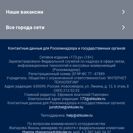
Наши вакансии
Все города сети
Контактные данные для Роскомнадзора и государственных органов
Сетевое издание «173.ру» (18+).
Зарегистрировано Федеральной службой по надзору в сфере связи,
информационных технологий и массовых коммуникаций
(Роскомнадзор).
Регистрационный номер ЭЛ № ФС 77 - 87889
Учредитель: Общество с ограниченной ответственностью "ИНТЕРНЕТ
ТЕХНОЛОГИИ"
Адрес редакции: 630099, Россия, Новосибирск, ул. Ленина, д. 12, 6 этаж, 8
(383) 212-52-52
Главный редактор: Ефремов Анатолий Павлович
Электронный адрес редакции:
173@shkulev.ru
Контактные данные для Роскомнадзора и государственных органов:
juristchel@shkulev.ru
.
Техподдержка:
help@shkulev.ru
По вопросам коммерческого сотрудничества:
Жапарова Жанна, менеджер по работе с федеральными клиентами
zhanna.zhaparova@shkulev.ru
, моб. + 7 982 640 34 32