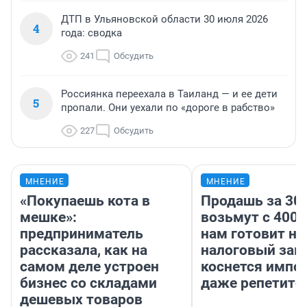
ДТП в Ульяновской области 30 июля 2026
4
года: сводка
241
Обсудить
Россиянка переехала в Таиланд — и ее дети
5
пропали. Они уехали по «дороге в рабство»
227
Обсудить
МНЕНИЕ
МНЕНИЕ
«Покупаешь кота в
Продашь за 300
мешке»:
возьмут с 4000
предприниматель
нам готовит н
рассказала, как на
налоговый зако
самом деле устроен
коснется импор
бизнес со складами
даже репетито
дешевых товаров