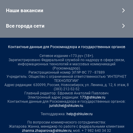
Наши вакансии
Все города сети
Контактные данные для Роскомнадзора и государственных органов
Сетевое издание «173.ру» (18+).
Зарегистрировано Федеральной службой по надзору в сфере связи,
информационных технологий и массовых коммуникаций
(Роскомнадзор).
Регистрационный номер ЭЛ № ФС 77 - 87889
Учредитель: Общество с ограниченной ответственностью "ИНТЕРНЕТ
ТЕХНОЛОГИИ"
Адрес редакции: 630099, Россия, Новосибирск, ул. Ленина, д. 12, 6 этаж, 8
(383) 212-52-52
Главный редактор: Ефремов Анатолий Павлович
Электронный адрес редакции:
173@shkulev.ru
Контактные данные для Роскомнадзора и государственных органов:
juristchel@shkulev.ru
.
Техподдержка:
help@shkulev.ru
По вопросам коммерческого сотрудничества:
Жапарова Жанна, менеджер по работе с федеральными клиентами
zhanna.zhaparova@shkulev.ru
, моб. + 7 982 640 34 32