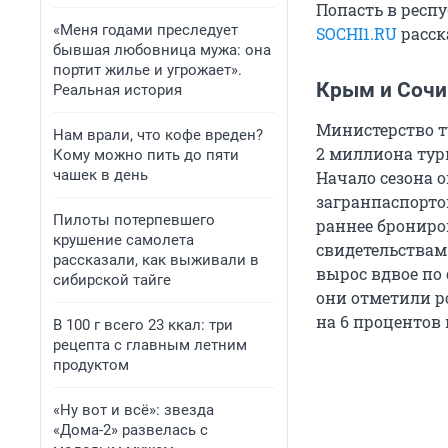
Попасть в респ
«Меня годами преследует
SOCHI1.RU
расск
бывшая любовница мужа: она
портит жилье и угрожает».
Крым и Сочи
Реальная история
Министерство ту
Нам врали, что кофе вреден?
2 миллиона тур
Кому можно пить до пяти
чашек в день
Начало сезона 
загранпаспортов
Пилоты потерпевшего
раннее брониро
крушение самолета
свидетельствам
рассказали, как выживали в
вырос вдвое по
сибирской тайге
они отметили р
на 6 процентов
В 100 г всего 23 ккал: три
рецепта с главным летним
продуктом
«Ну вот и всё»: звезда
«Дома-2» развелась с