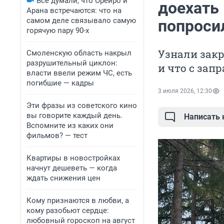
Все думали, что Орейро и
доехать
Арана встречаются: что на
самом деле связывало самую
попроси
горячую пару 90-х
Узнали закр
Смоленскую область накрыл
разрушительный циклон:
и что с зап
власти ввели режим ЧС, есть
погибшие — кадры
3 июля 2026, 12:30
Эти фразы из советского кино
вы говорите каждый день.
Написать
Вспомните из каких они
фильмов? — тест
Квартиры в новостройках
начнут дешеветь — когда
ждать снижения цен
Кому признаются в любви, а
кому разобьют сердце:
любовный гороскоп на август