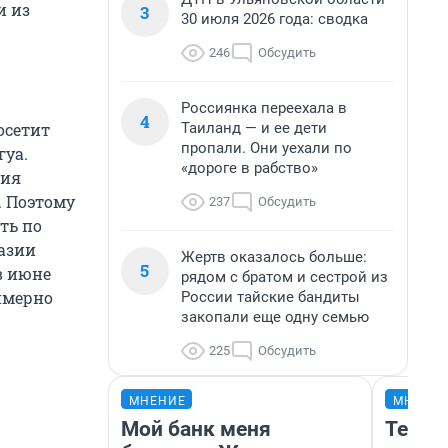
и из
3
30 июля 2026 года: сводка
246
Обсудить
Россиянка переехала в
4
Таиланд — и ее дети
осетит
пропали. Они уехали по
гуа.
«дороге в рабство»
ния
. Поэтому
237
Обсудить
ть по
хазии
Жертв оказалось больше:
5
в июне
рядом с братом и сестрой из
имерно
России тайские бандиты
закопали еще одну семью
225
Обсудить
МНЕНИЕ
МНЕНИ
Мой банк меня
Тепло