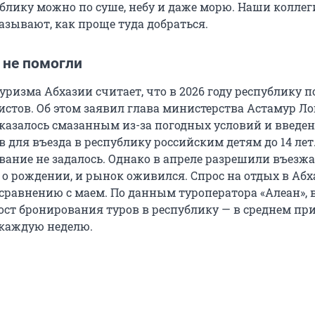
ублику можно по суше, небу и даже морю. Наши коллег
азывают, как проще туда добраться.
 не помогли
ризма Абхазии считает, что в 2026 году республику п
истов. Об этом заявил глава министерства Астамур Ло
оказалось смазанным из-за погодных условий и введе
 для въезда в республику российским детям до 14 лет
вание не задалось. Однако в апреле разрешили въезжа
 о рождении, и рынок оживился. Спрос на отдых в Аб
 сравнению с маем. По данным туроператора «Алеан», 
ост бронирования туров в республику — в среднем пр
 каждую неделю.