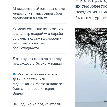
— Это тот факто
ни тем более го
Множество сайтов враз стали
поездку, из-за 
недоступны: массовый сбой
был сам курорт,
произошел в Рунете
«У меня есть еще пять минут»:
фельдшер скорой — о борьбе
со смертью, самых сложных
вызовах и чувстве
безысходности
Легковушка влетела в толпу
пешеходов в Омске — кадры
«Чисто все мамы и все
дети на свете»: как
медвежонок Момота покорил
буквально весь интернет.
Видео
Вышедшие из-под контроля