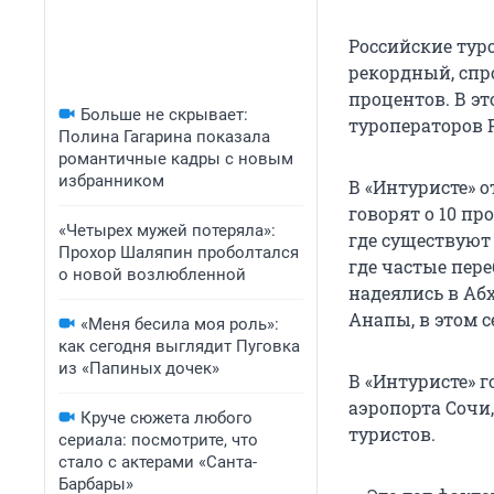
Российские тур
рекордный, спро
процентов. В э
Больше не скрывает:
туроператоров 
Полина Гагарина показала
романтичные кадры с новым
избранником
В «Интуристе» о
говорят о 10 п
«Четырех мужей потеряла»:
где существуют
Прохор Шаляпин проболтался
где частые пере
о новой возлюбленной
надеялись в Аб
Анапы, в этом с
«Меня бесила моя роль»:
как сегодня выглядит Пуговка
из «Папиных дочек»
В «Интуристе» г
аэропорта Сочи
Круче сюжета любого
туристов.
сериала: посмотрите, что
стало с актерами «Санта-
Барбары»