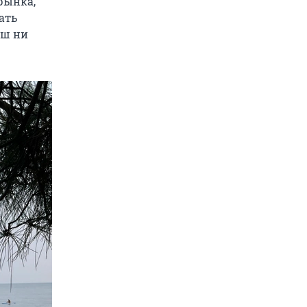
рынка,
ать
ош ни