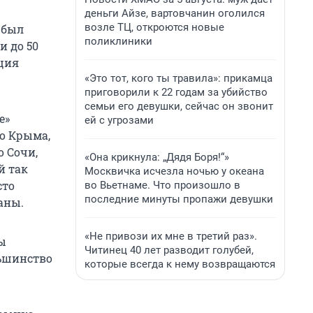
деньги Айзе, вартовчанин оголился
возле ТЦ, откроются новые
 был
поликлиники
и до 50
ция
«Это тот, кого ты травила»: прикамца
приговорили к 22 годам за убийство
семьи его девушки, сейчас он звонит
е»
ей с угрозами
то Крыма,
о Сочи,
«Она крикнула: „Дядя Боря!“»
й так
Москвичка исчезла ночью у океана
сто
во Вьетнаме. Что произошло в
последние минуты пропажи девушки
аны.
«Не привози их мне в третий раз».
ты
Читинец 40 лет разводит голубей,
льшинство
которые всегда к нему возвращаются