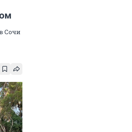
том
в Сочи