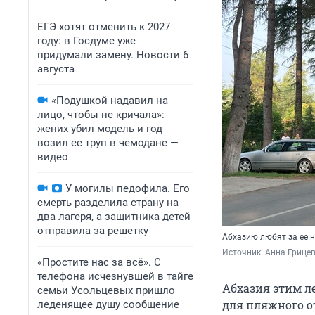
ЕГЭ хотят отменить к 2027
году: в Госдуме уже
придумали замену. Новости 6
августа
«Подушкой надавил на
лицо, чтобы не кричала»:
жених убил модель и год
возил ее труп в чемодане —
видео
У могилы педофила. Его
смерть разделила страну на
два лагеря, а защитника детей
отправила за решетку
Абхазию любят за ее 
Источник: 
Анна Грицев
«Простите нас за всё». С
телефона исчезнувшей в тайге
Абхазия этим л
семьи Усольцевых пришло
для пляжного от
леденящее душу сообщение