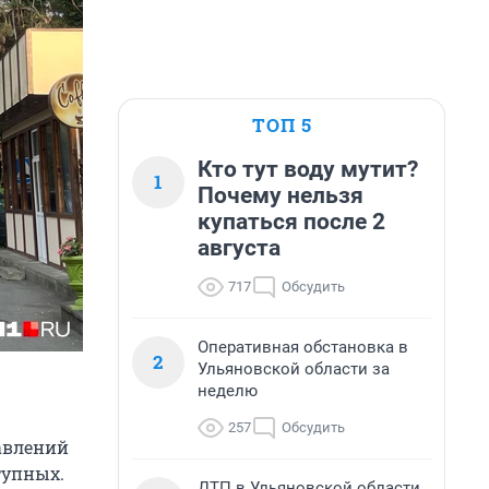
ТОП 5
Кто тут воду мутит?
1
Почему нельзя
купаться после 2
августа
717
Обсудить
Оперативная обстановка в
2
Ульяновской области за
неделю
257
Обсудить
авлений
тупных.
ДТП в Ульяновской области