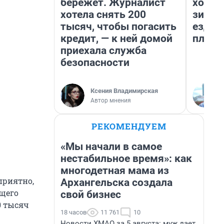
бережет. Журналист
холод
хотела снять 200
зимой
тысяч, чтобы погасить
ездит
кредит, — к ней домой
плюсы
приехала служба
безопасности
Ксения Владимирская
Автор мнения
РЕКОМЕНДУЕМ
«Мы начали в самое
нестабильное время»: как
многодетная мама из
приятно,
Архангельска создала
ущего
свой бизнес
0 тысяч
18 часов
11 761
10
Новости ХМАО за 5 августа: муж дает