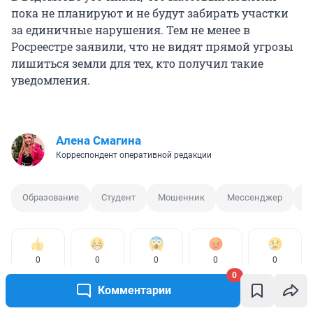
пока не планируют и не будут забирать участки
за единичные нарушения. Тем не менее в
Росреестре заявили, что не видят прямой угрозы
лишиться земли для тех, кто получил такие
уведомления.
Алена Смагина
Корреспондент оперативной редакции
Образование
Студент
Мошенник
Мессенджер
О
0
0
0
0
0
0
Комментарии