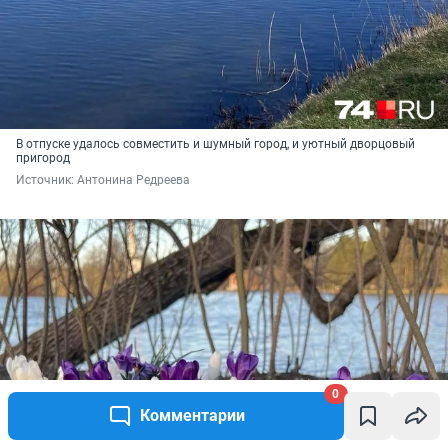
В отпуске удалось совместить и шумный город, и уютный дворцовый
пригород
Источник: 
Антонина Редреева 
0
Комментарии