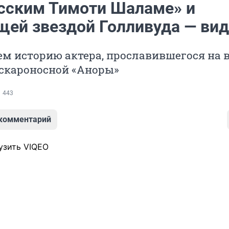
усским Тимоти Шаламе» и
щей звездой Голливуда — ви
м историю актера, прославившегося на 
оскароносной «Аноры»
443
 комментарий
узить VIQEO