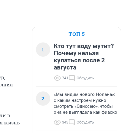
ТОП 5
Кто тут воду мутит?
1
Почему нельзя
купаться после 2
августа
р,
741
Обсудить
олнил
«Мы видим нового Нолана»:
2
с каким настроем нужно
смотреть «Одиссею», чтобы
она не выглядела как фиаско
чи в
ая жизнь
343
Обсудить