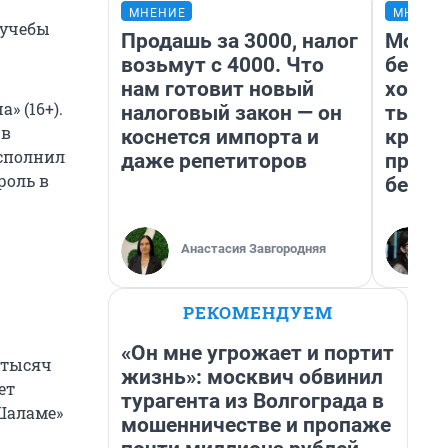
МНЕНИЕ
МНЕНИ
 учебы
Продашь за 3000, налог
Мой б
возьмут с 4000. Что
береж
нам готовит новый
хотел
» (16+).
налоговый закон — он
тысяч
 в
коснется импорта и
креди
исполнил
даже репетиторов
приех
роль в
безоп
Анастасия Завгородняя
РЕКОМЕНДУЕМ
«Он мне угрожает и портит
 тысяч
жизнь»: москвич обвинил
ет
турагента из Волгограда в
 Шаламе»
мошенничестве и пропаже