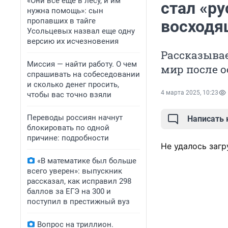
«Они всё еще в лесу, и им
стал «р
нужна помощь»: сын
пропавших в тайге
восходя
Усольцевых назвал еще одну
версию их исчезновения
Рассказывае
Миссия — найти работу. О чем
мир после 
спрашивать на собеседовании
и сколько денег просить,
4 марта 2025, 10:23
чтобы вас точно взяли
Переводы россиян начнут
Написать
блокировать по одной
причине: подробности
Не удалось загр
«В математике был больше
всего уверен»: выпускник
рассказал, как исправил 298
баллов за ЕГЭ на 300 и
поступил в престижный вуз
Вопрос на триллион.