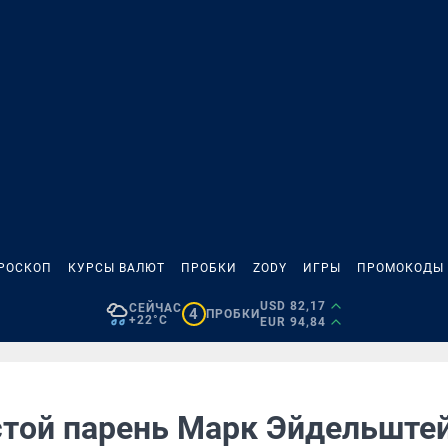
РОСКОП
КУРСЫ ВАЛЮТ
ПРОБКИ
ZODY
ИГРЫ
ПРОМОКОДЫ
USD 82,17
СЕЙЧАС
4
ПРОБКИ
+22°C
EUR 94,84
стой парень Марк Эйдельште