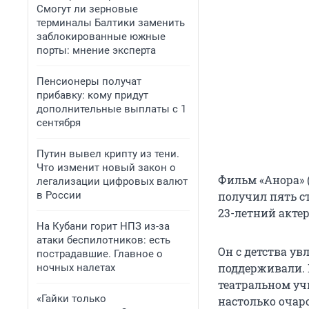
Смогут ли зерновые
терминалы Балтики заменить
заблокированные южные
порты: мнение эксперта
Пенсионеры получат
прибавку: кому придут
дополнительные выплаты с 1
сентября
Путин вывел крипту из тени.
Что изменит новый закон о
Фильм «Анора» 
легализации цифровых валют
в России
получил пять с
23-летний
актер
На Кубани горит НПЗ из-за
атаки беспилотников: есть
Он с детства ув
пострадавшие. Главное о
поддерживали. 
ночных налетах
театральном уч
«Гайки только
настолько очаро