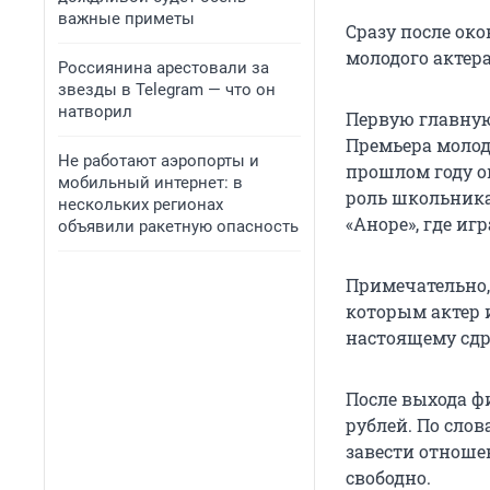
важные приметы
Сразу после ок
молодого актер
Россиянина арестовали за
звезды в Telegram — что он
натворил
Первую главную 
Премьера молод
Не работают аэропорты и
прошлом году он
мобильный интернет: в
роль школьника
нескольких регионах
«Аноре», где иг
объявили ракетную опасность
Примечательно,
которым актер и
настоящему сд
После выхода ф
рублей. По слов
завести отношен
свободно.