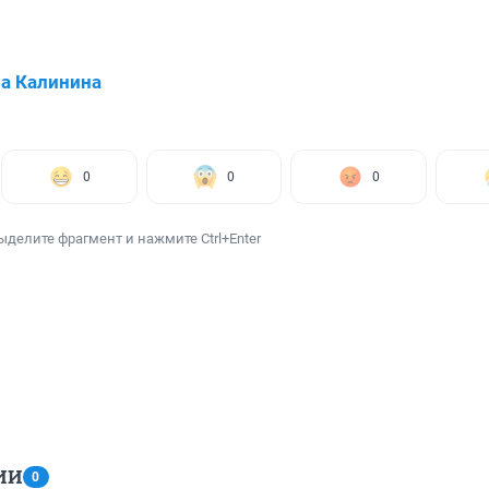
а Калинина
0
0
0
ыделите фрагмент и нажмите Ctrl+Enter
ИИ
0