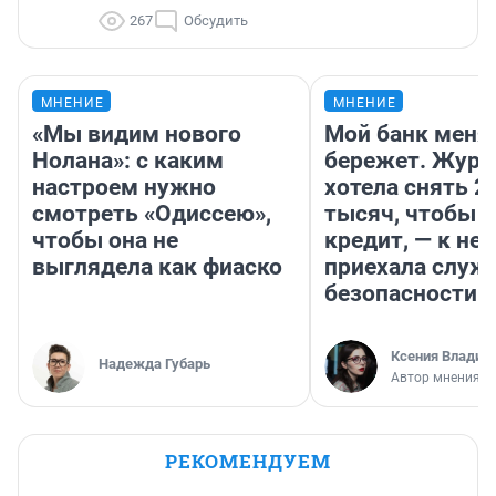
267
Обсудить
МНЕНИЕ
МНЕНИЕ
«Мы видим нового
Мой банк меня
Нолана»: с каким
бережет. Журн
настроем нужно
хотела снять 2
смотреть «Одиссею»,
тысяч, чтобы п
чтобы она не
кредит, — к не
выглядела как фиаско
приехала служ
безопасности
Ксения Владим
Надежда Губарь
Автор мнения
РЕКОМЕНДУЕМ