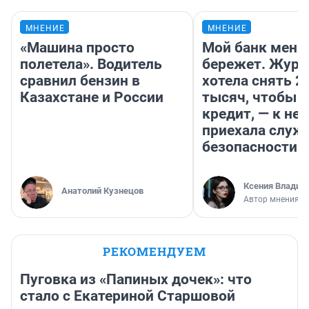
МНЕНИЕ
МНЕНИЕ
«Машина просто
Мой банк меня
полетела». Водитель
бережет. Журн
сравнил бензин в
хотела снять 2
Казахстане и России
тысяч, чтобы п
кредит, — к не
приехала служ
безопасности
Ксения Владим
Анатолий Кузнецов
Автор мнения
РЕКОМЕНДУЕМ
Пуговка из «Папиных дочек»: что
стало с Екатериной Старшовой