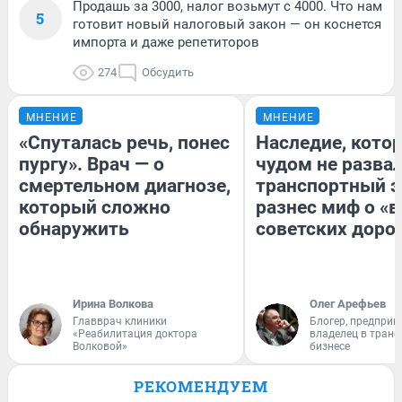
Продашь за 3000, налог возьмут с 4000. Что нам
5
готовит новый налоговый закон — он коснется
импорта и даже репетиторов
274
Обсудить
МНЕНИЕ
МНЕНИЕ
«Спуталась речь, понес
Наследие, кото
пургу». Врач — о
чудом не разва
смертельном диагнозе,
транспортный э
который сложно
разнес миф о «
обнаружить
советских доро
Ирина Волкова
Олег Арефьев
Главврач клиники
Блогер, предприн
«Реабилитация доктора
владелец в тран
Волковой»
бизнесе
РЕКОМЕНДУЕМ