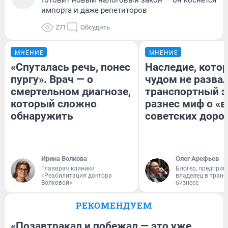
готовит новый налоговый закон — он коснется
импорта и даже репетиторов
271
Обсудить
МНЕНИЕ
МНЕНИЕ
«Спуталась речь, понес
Наследие, кото
пургу». Врач — о
чудом не разва
смертельном диагнозе,
транспортный э
который сложно
разнес миф о «
обнаружить
советских доро
Ирина Волкова
Олег Арефьев
Главврач клиники
Блогер, предприн
«Реабилитация доктора
владелец в тран
Волковой»
бизнесе
РЕКОМЕНДУЕМ
«Позавтракал и побежал — это уже