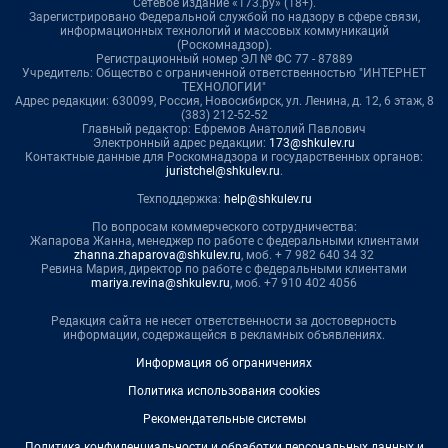
Сетевое издание «173.ру» (18+).
Зарегистрировано Федеральной службой по надзору в сфере связи,
информационных технологий и массовых коммуникаций
(Роскомнадзор).
Регистрационный номер ЭЛ № ФС 77 - 87889
Учредитель: Общество с ограниченной ответственностью "ИНТЕРНЕТ
ТЕХНОЛОГИИ"
Адрес редакции: 630099, Россия, Новосибирск, ул. Ленина, д. 12, 6 этаж, 8
(383) 212-52-52
Главный редактор: Ефремов Анатолий Павлович
Электронный адрес редакции:
173@shkulev.ru
Контактные данные для Роскомнадзора и государственных органов:
juristchel@shkulev.ru
.
Техподдержка:
help@shkulev.ru
По вопросам коммерческого сотрудничества:
Жапарова Жанна, менеджер по работе с федеральными клиентами
zhanna.zhaparova@shkulev.ru
, моб. + 7 982 640 34 32
Ревина Мария, директор по работе с федеральными клиентами
mariya.revina@shkulev.ru
, моб. +7 910 402 4056
Редакция сайта не несет ответственности за достоверность
информации, содержащейся в рекламных объявлениях.
Информация об ограничениях
Политика использования cookies
Рекомендательные системы
Политика конфиденциальности и обработки персональных данных и