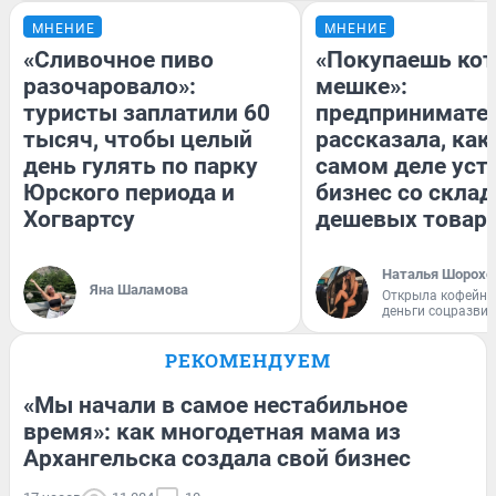
МНЕНИЕ
МНЕНИЕ
«Сливочное пиво
«Покупаешь кот
разочаровало»:
мешке»:
туристы заплатили 60
предпринимате
тысяч, чтобы целый
рассказала, как
день гулять по парку
самом деле уст
Юрского периода и
бизнес со скла
Хогвартсу
дешевых товар
Наталья Шорохо
Яна Шаламова
Открыла кофейну
деньги соцразви
РЕКОМЕНДУЕМ
«Мы начали в самое нестабильное
время»: как многодетная мама из
Архангельска создала свой бизнес