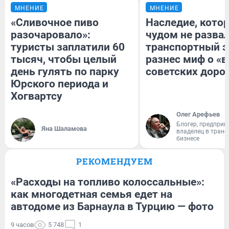
МНЕНИЕ
МНЕНИЕ
«Сливочное пиво
Наследие, кото
разочаровало»:
чудом не разва
туристы заплатили 60
транспортный э
тысяч, чтобы целый
разнес миф о «
день гулять по парку
советских доро
Юрского периода и
Хогвартсу
Олег Арефьев
Блогер, предприн
Яна Шаламова
владелец в тран
бизнесе
РЕКОМЕНДУЕМ
«Расходы на топливо колоссальные»:
как многодетная семья едет на
автодоме из Барнаула в Турцию — фото
9 часов
5 748
1