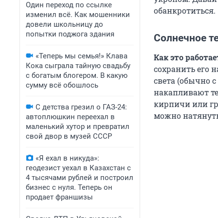
Один переход по ссылке
обанкротиться.
изменил всё. Как мошенники
довели школьницу до
попытки поджога здания
Солнечное т
«Теперь мы семья!» Клава
Как это работае
Кока сыграла тайную свадьбу
сохранить его 
с богатым блогером. В какую
света (обычно с
сумму всё обошлось
накапливают те
кирпичи или гр
С детства грезил о ГАЗ-24:
можно натянуть
автоплюшкин переехал в
маленький хутор и превратил
свой двор в музей СССР
«Я ехал в никуда»:
геодезист уехал в Казахстан с
4 тысячами рублей и построил
бизнес с нуля. Теперь он
продает франшизы