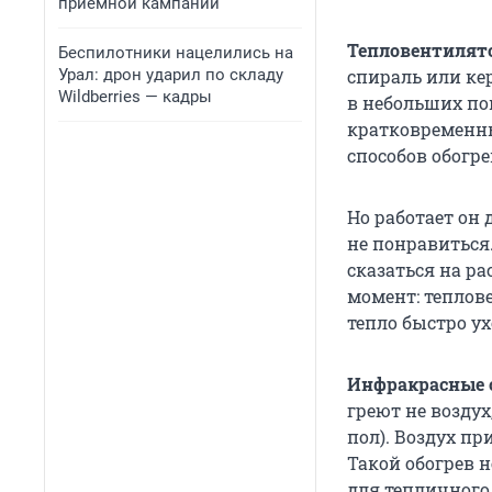
приемной кампании
Тепловентилят
Беспилотники нацелились на
Урал: дрон ударил по складу
спираль или ке
Wildberries — кадры
в небольших по
кратковременны
способов обогре
Но работает он 
не понравиться.
сказаться на ра
момент: теплове
тепло быстро ух
Инфракрасные 
греют не воздух
пол). Воздух пр
Такой обогрев н
для тепличного