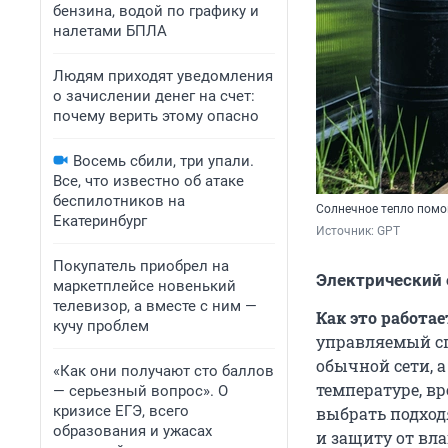
бензина, водой по графику и
налетами БПЛА
Людям приходят уведомления
о зачислении денег на счет:
почему верить этому опасно
Восемь сбили, три упали.
Все, что известно об атаке
беспилотников на
Солнечное тепло помо
Екатеринбург
Источник: 
GPT
Покупатель приобрел на
Электрический 
маркетплейсе новенький
телевизор, а вместе с ним —
Как это работае
кучу проблем
управляемый спо
обычной сети, 
«Как они получают сто баллов
температуре, вр
— серьезный вопрос». О
кризисе ЕГЭ, всего
выбрать подход
образования и ужасах
и защиту от вла