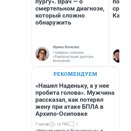
пургу». Врач — о
полет
смертельном диагнозе,
сравн
который сложно
Казах
обнаружить
Ирина Волкова
Главврач клиники
«Реабилитация доктора
Волковой»
РЕКОМЕНДУЕМ
«Нашел Наденьку, а у нее
пробита голова». Мужчина
рассказал, как потерял
жену при атаке БПЛА в
Архипо-Осиповке
7 часов
10 790
1
«Четыре месяца больничных»: в