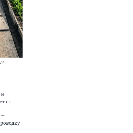
ода
 и
ет от
 —
проводку