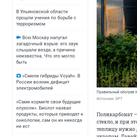
В Ульяновской области
прошли учения по борьбе с
терроризмом
Всю Москву напугал
загадочный взрыв: его звук
слышали везде, а причина
неизвестна. Что это могло
быть
«Смели гибриды Voyah». В
России возник дефицит
электромобилей
Правильный обогрев п
Источник: 
GPT
«Сами кормите свои будущие
опухоли». Биолог назвал
Поликарбонат —
продукты, которые приводят к
онкологии, сам он их никогда
стекло, и при э
не ест
теплицу нужно д
укропом. Давайт