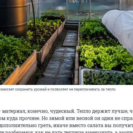
омогает сохранить урожай и позволяет не переплачивать за тепло
 материал, конечно, чудесный. Тепло держит лучше, 
том куда прочнее. Но зимой или весной он один не спра
ополнительно греть, иначе вместо салата вы получит
е разберемся, как не дать теплице замерзнуть, а заодн