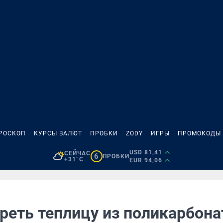
РОСКОП
КУРСЫ ВАЛЮТ
ПРОБКИ
ZODY
ИГРЫ
ПРОМОКОДЫ
USD 81,41
СЕЙЧАС
6
ПРОБКИ
+31°C
EUR 94,06
реть теплицу из поликарбона