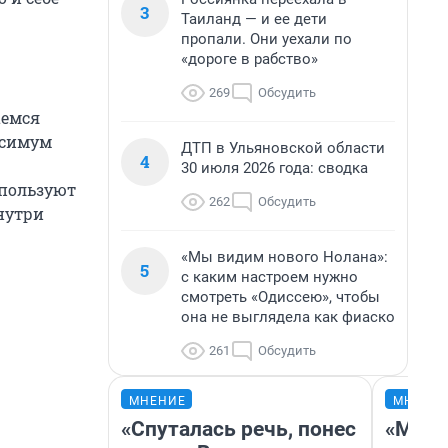
3
Таиланд — и ее дети
пропали. Они уехали по
«дороге в рабство»
269
Обсудить
аемся
ксимум
ДТП в Ульяновской области
4
30 июля 2026 года: сводка
спользуют
262
Обсудить
нутри
«Мы видим нового Нолана»:
5
с каким настроем нужно
смотреть «Одиссею», чтобы
она не выглядела как фиаско
261
Обсудить
МНЕНИЕ
МНЕНИ
«Спуталась речь, понес
«Маши