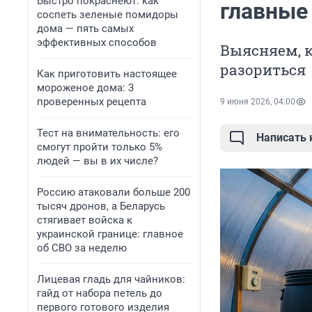
Быстро покраснеют: как
главные
соспеть зеленые помидоры
дома — пять самых
эффективных способов
Выясняем, к
разориться
Как приготовить настоящее
мороженое дома: 3
проверенных рецепта
9 июня 2026, 04:00
Тест на внимательность: его
Написать
смогут пройти только 5%
людей — вы в их числе?
Россию атаковали больше 200
тысяч дронов, а Беларусь
стягивает войска к
украинской границе: главное
об СВО за неделю
Лицевая гладь для чайников:
гайд от набора петель до
первого готового изделия