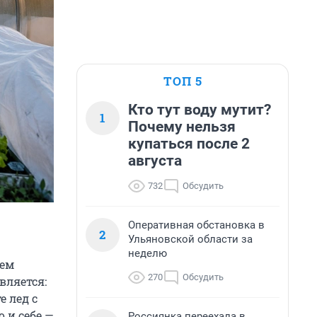
ТОП 5
Кто тут воду мутит?
1
Почему нельзя
купаться после 2
августа
732
Обсудить
Оперативная обстановка в
2
Ульяновской области за
неделю
чем
270
Обсудить
вляется:
е лед с
о и себе —
Россиянка переехала в