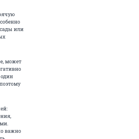
орячую
особенно
ссады или
ых
е, может
егативно
 один
 поэтому
ей:
ения,
ыми.
но важно
ть