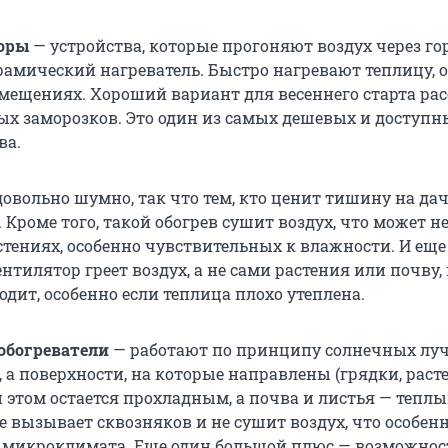
оры
— устройства, которые прогоняют воздух через г
рамический нагреватель. Быстро нагревают теплицу, 
мещениях. Хороший вариант для весеннего старта ра
х заморозков. Это один из самых дешевых и доступн
ва.
довольно шумно, так что тем, кто ценит тишину на дач
 Кроме того, такой обогрев сушит воздух, что может н
стениях, особенно чувствительных к влажности. И еще
нтилятор греет воздух, а не сами растения или почву,
одит, особенно если теплица плохо утеплена.
обогреватели
— работают по принципу солнечных луч
, а поверхности, на которые направлены (грядки, раст
и этом остается прохладным, а почва и листья — тепл
е вызывает сквозняков и не сушит воздух, что особен
 микроклимата. Еще один большой плюс — возможнос