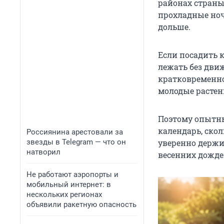
районах страны
прохладные ноч
дольше.
Если посадить 
лежать без дви
кратковременно
молодые растен
Поэтому опытны
календарь, ско
Россиянина арестовали за
звезды в Telegram — что он
уверенно держит
натворил
весенних дожде
Не работают аэропорты и
мобильный интернет: в
нескольких регионах
объявили ракетную опасность