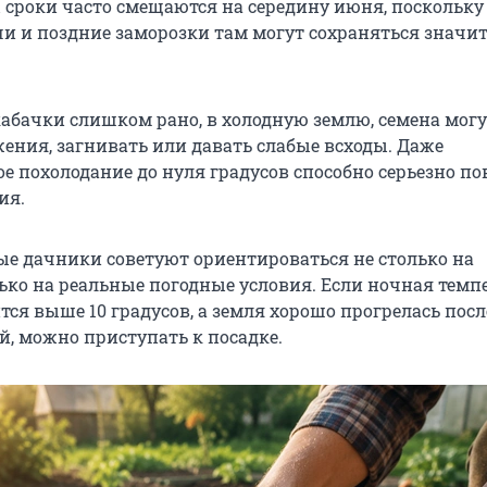
 сроки часто смещаются на середину июня, поскольку
и и поздние заморозки там могут сохраняться значи
кабачки слишком рано, в холодную землю, семена могу
жения, загнивать или давать слабые всходы. Даже
е похолодание до нуля градусов способно серьезно по
ия.
е дачники советуют ориентироваться не столько на
лько на реальные погодные условия. Если ночная темп
ся выше 10 градусов, а земля хорошо прогрелась посл
й, можно приступать к посадке.