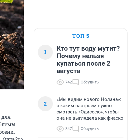
ТОП 5
Кто тут воду мутит?
1
Почему нельзя
купаться после 2
августа
742
Обсудить
«Мы видим нового Нолана»:
2
с каким настроем нужно
смотреть «Одиссею», чтобы
 для
она не выглядела как фиаско
облемы
347
Обсудить
осени.
и. Ошибка