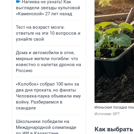
Нагиева не узнать! Как
выглядели звезды культовой
«Каменской» 27 лет назад
Тест на возраст мозга:
ответьте на эти 10 вопросов и
узнайте свой
Дома и автомобили в огне,
мирные жители погибли: что
известно о налетах дронов на
Россию
«Колобок» собрал 100 млн за
два дня проката, но фанаты
Человека-паука объявили ему
войну. Разбираемся в
скандале
Июньская посадка пом
Источник: 
GPT
Школьники победили на
Международной олимпиаде
Как выбрать
по ИИ в Казахстане