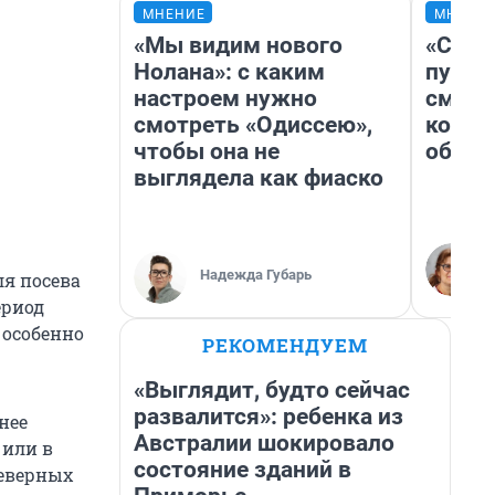
МНЕНИЕ
МНЕНИ
«Мы видим нового
«Спут
Нолана»: с каким
пургу»
настроем нужно
смерт
смотреть «Одиссею»,
котор
чтобы она не
обнар
выглядела как фиаско
Надежда Губарь
я посева
ериод
 особенно
РЕКОМЕНДУЕМ
«Выглядит, будто сейчас
развалится»: ребенка из
нее
Австралии шокировало
 или в
состояние зданий в
северных