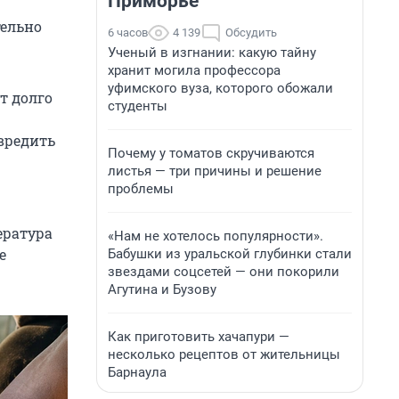
Приморье
тельно
6 часов
4 139
Обсудить
Ученый в изгнании: какую тайну
хранит могила профессора
уфимского вуза, которого обожали
т долго
студенты
вредить
Почему у томатов скручиваются
листья — три причины и решение
проблемы
ература
«Нам не хотелось популярности».
е
Бабушки из уральской глубинки стали
звездами соцсетей — они покорили
Агутина и Бузову
Как приготовить хачапури —
несколько рецептов от жительницы
Барнаула