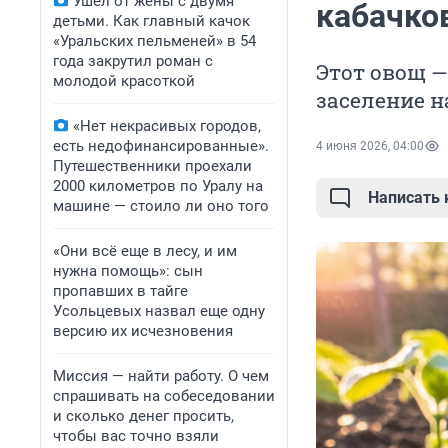
Ушел от жены с двумя
кабачко
детьми. Как главный качок
«Уральских пельменей» в 54
года закрутил роман с
Этот овощ —
молодой красоткой
заселение н
«Нет некрасивых городов,
есть недофинансированные».
4 июня 2026, 04:00
Путешественники проехали
2000 километров по Уралу на
Написать
машине — стоило ли оно того
«Они всё еще в лесу, и им
нужна помощь»: сын
пропавших в тайге
Усольцевых назвал еще одну
версию их исчезновения
Миссия — найти работу. О чем
спрашивать на собеседовании
и сколько денег просить,
чтобы вас точно взяли