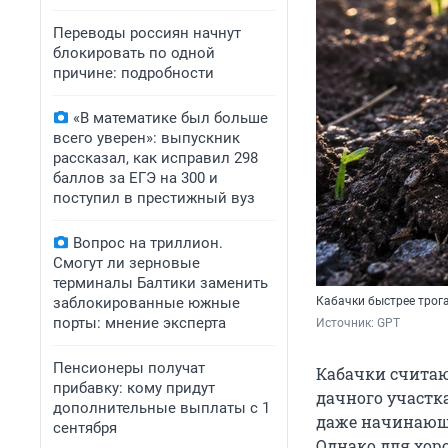
Переводы россиян начнут
блокировать по одной
причине: подробности
«В математике был больше
всего уверен»: выпускник
рассказал, как исправил 298
баллов за ЕГЭ на 300 и
поступил в престижный вуз
Вопрос на триллион.
Смогут ли зерновые
терминалы Балтики заменить
заблокированные южные
Кабачки быстрее трог
порты: мнение эксперта
Источник: 
GPT
Пенсионеры получат
Кабачки считаю
прибавку: кому придут
дачного участк
дополнительные выплаты с 1
даже начинающи
сентября
Однако для хор