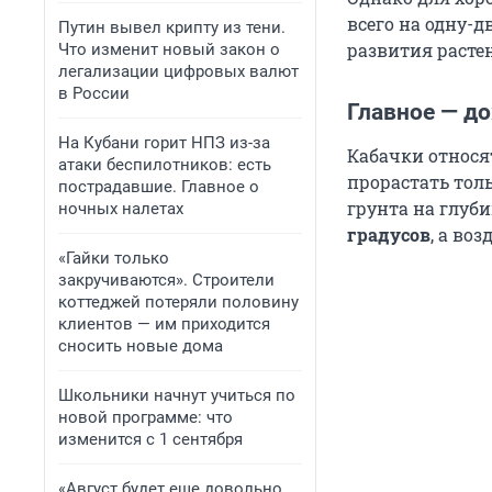
всего на одну-д
Путин вывел крипту из тени.
развития расте
Что изменит новый закон о
легализации цифровых валют
в России
Главное — д
На Кубани горит НПЗ из-за
Кабачки относя
атаки беспилотников: есть
прорастать тол
пострадавшие. Главное о
грунта на глуб
ночных налетах
градусов
, а во
«Гайки только
закручиваются». Строители
коттеджей потеряли половину
клиентов — им приходится
сносить новые дома
Школьники начнут учиться по
новой программе: что
изменится с 1 сентября
«Август будет еще довольно