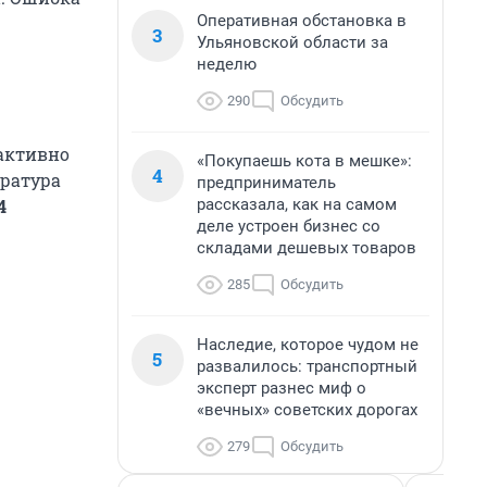
Оперативная обстановка в
3
Ульяновской области за
неделю
290
Обсудить
активно
«Покупаешь кота в мешке»:
4
ература
предприниматель
рассказала, как на самом
4
деле устроен бизнес со
складами дешевых товаров
285
Обсудить
Наследие, которое чудом не
5
развалилось: транспортный
эксперт разнес миф о
«вечных» советских дорогах
279
Обсудить