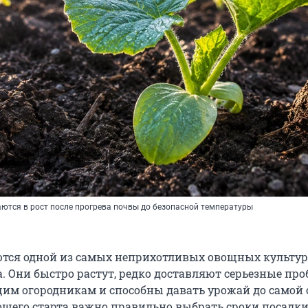
аются в рост после прогрева почвы до безопасной температуры
тся одной из самых неприхотливых овощных культур
а. Они быстро растут, редко доставляют серьезные пр
м огородникам и способны давать урожай до самой 
ошего старта важно правильно выбрать сроки посадк