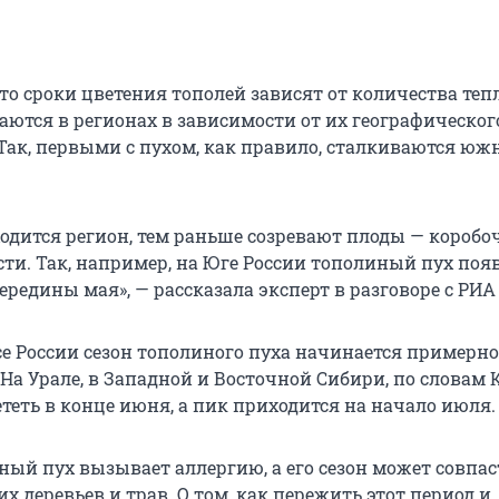
то сроки цветения тополей зависят от количества тепл
аются в регионах в зависимости от их географическог
Так, первыми с пухом, как правило, сталкиваются юж
одится регион, тем раньше созревают плоды — коробо
ти. Так, например, на Юге России тополиный пух появ
ередины мая», — рассказала эксперт в разговоре с РИА
се России сезон тополиного пуха начинается примерно
На Урале, в Западной и Восточной Сибири, по словам 
теть в конце июня, а пик приходится на начало июля.
ный пух вызывает аллергию, а его сезон может совпас
х деревьев и трав. О том, как пережить этот период и