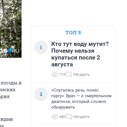
ТОП 5
Кто тут воду мутит?
1
Почему нельзя
купаться после 2
августа
715
Обсудить
 погоды в
ических
«Спуталась речь, понес
2
пургу». Врач — о смертельном
ария
диагнозе, который сложно
обнаружить
480
Обсудить
видам
ва