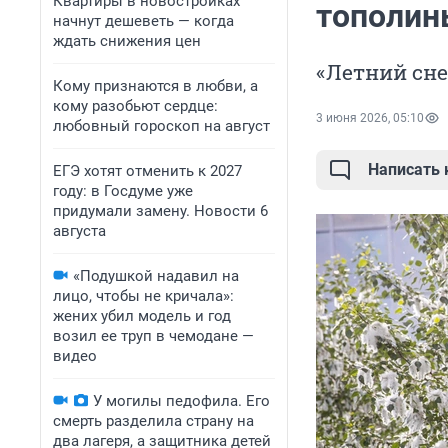
Квартиры в новостройках
тополин
начнут дешеветь — когда
ждать снижения цен
«Летний сне
Кому признаются в любви, а
кому разобьют сердце:
3 июня 2026, 05:10
любовный гороскоп на август
Написать
ЕГЭ хотят отменить к 2027
году: в Госдуме уже
придумали замену. Новости 6
августа
«Подушкой надавил на
лицо, чтобы не кричала»:
жених убил модель и год
возил ее труп в чемодане —
видео
У могилы педофила. Его
смерть разделила страну на
два лагеря, а защитника детей