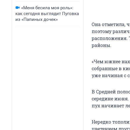
«Меня бесила моя роль»:
как сегодня выглядит Пуговка
из «Папиных дочек»
Она отметила, ч
поэтому различ
расположения. 
районы.
«Чем южнее нах
собранные в кис
уже начиная с с
В Средней поло
середине июня. 
пух начинает ле
Нередко тополи
цветением други