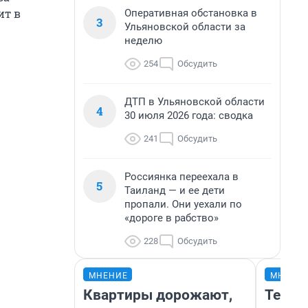
ит в
Оперативная обстановка в
3
Ульяновской области за
неделю
254
Обсудить
ДТП в Ульяновской области
4
30 июля 2026 года: сводка
241
Обсудить
Россиянка переехала в
5
Таиланд — и ее дети
пропали. Они уехали по
«дороге в рабство»
228
Обсудить
МНЕНИЕ
МНЕНИ
Квартиры дорожают,
Тепло