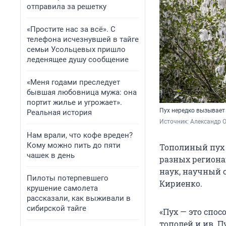
отправила за решетку
«Простите нас за всё». С
телефона исчезнувшей в тайге
семьи Усольцевых пришло
леденящее душу сообщение
«Меня годами преследует
бывшая любовница мужа: она
портит жилье и угрожает».
Пух нередко вызывает
Реальная история
Источник: 
Александр 
Нам врали, что кофе вреден?
Кому можно пить до пяти
Тополиный пух 
чашек в день
разных региона
наук, научный с
Пилоты потерпевшего
Кириенко.
крушение самолета
рассказали, как выживали в
сибирской тайге
«Пух — это спо
тополей и ив. П