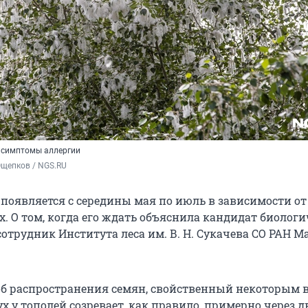
 симптомы аллергии
Ощепков / NGS.RU
появляется с середины мая по июль в зависимости от
х. О том, когда его ждать объяснила кандидат биолог
отрудник Института леса им. В. Н. Сукачева СО РАН М
соб распространения семян, свойственный некоторым 
ух у тополей созревает, как правило, примерно через д