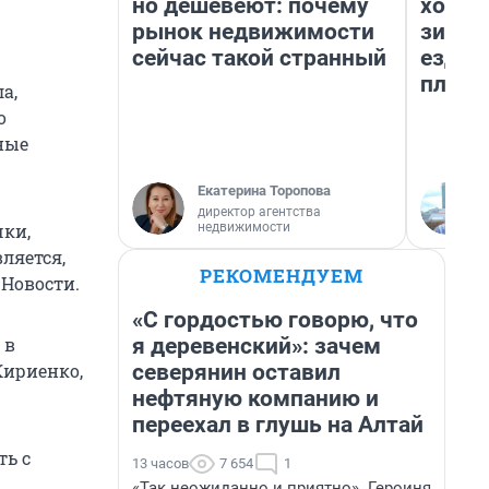
но дешевеют: почему
холод
рынок недвижимости
зимой
сейчас такой странный
ездит
плюсы
а,
о
ные
Екатерина Торопова
директор агентства
недвижимости
чки,
ляется,
РЕКОМЕНДУЕМ
 Новости.
«С гордостью говорю, что
я деревенский»: зачем
 в
северянин оставил
Кириенко,
нефтяную компанию и
переехал в глушь на Алтай
ть с
13 часов
7 654
1
«Так неожиданно и приятно». Героиня