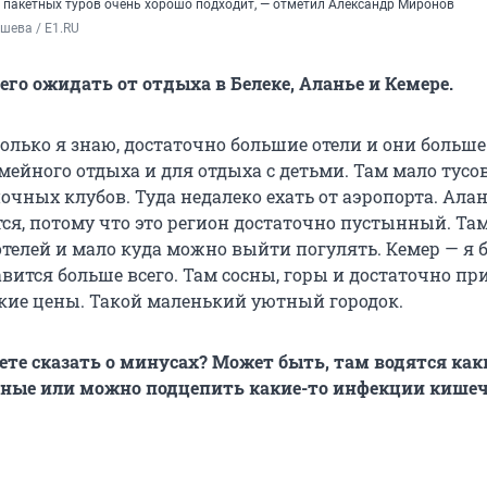
 пакетных туров очень хорошо подходит, — отметил Александр Миронов
шева / E1.RU
его ожидать от отдыха в Белеке, Аланье и Кемере.
колько я знаю, достаточно большие отели и они больше
мейного отдыха и для отдыха с детьми. Там мало тусов
очных клубов. Туда недалеко ехать от аэропорта. Ала
тся, потому что это регион достаточно пустынный. Та
отелей и мало куда можно выйти погулять. Кемер — я б
авится больше всего. Там сосны, горы и достаточно п
кие цены. Такой маленький уютный городок.
ете сказать о минусах? Может быть, там водятся как
сные или можно подцепить какие-то инфекции кише