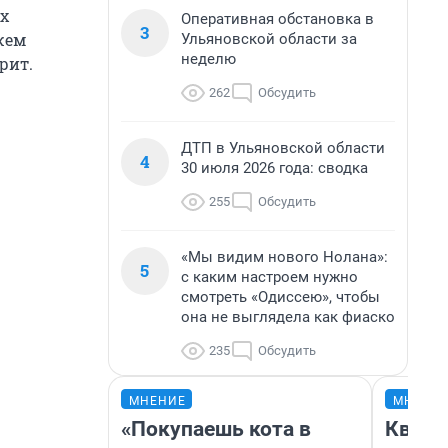
ах
Оперативная обстановка в
3
жем
Ульяновской области за
неделю
орит.
262
Обсудить
ДТП в Ульяновской области
4
30 июля 2026 года: сводка
255
Обсудить
«Мы видим нового Нолана»:
5
с каким настроем нужно
смотреть «Одиссею», чтобы
она не выглядела как фиаско
235
Обсудить
МНЕНИЕ
МНЕНИ
«Покупаешь кота в
Кварт