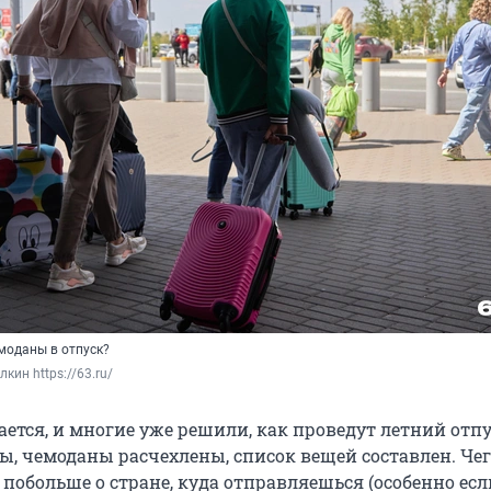
моданы в отпуск?
кин https://63.ru/
ется, и многие уже решили, как проведут летний отпу
ы, чемоданы расчехлены, список вещей составлен. Чег
 побольше о стране, куда отправляешься (особенно есл