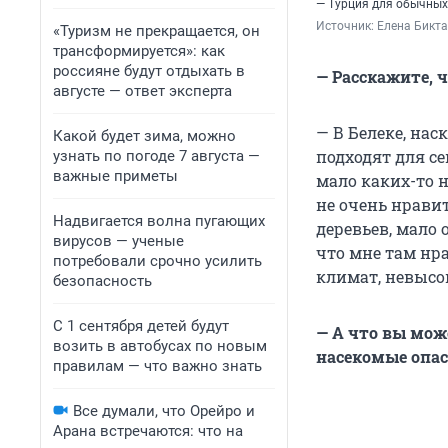
— Турция для обычных
Источник: 
Елена Бикта
«Туризм не прекращается, он
трансформируется»: как
россияне будут отдыхать в
— Расскажите, ч
августе — ответ эксперта
— В Белеке, нас
Какой будет зима, можно
подходят для се
узнать по погоде 7 августа —
важные приметы
мало каких-то н
не очень нрави
Надвигается волна пугающих
деревьев, мало 
вирусов — ученые
что мне там нр
потребовали срочно усилить
климат, невысо
безопасность
С 1 сентября детей будут
— А что вы мож
возить в автобусах по новым
насекомые опа
правилам — что важно знать
Все думали, что Орейро и
Арана встречаются: что на