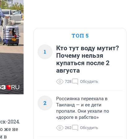
ТОП 5
Кто тут воду мутит?
1
Почему нельзя
купаться после 2
августа
728
Обсудить
Россиянка переехала в
2
Таиланд — и ее дети
пропали. Они уехали по
«дороге в рабство»
ск-2024.
262
Обсудить
о же не
и в