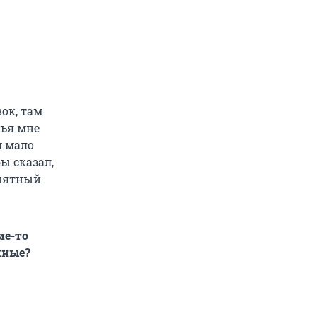
ок, там
нья мне
м мало
ы сказал,
риятный
ие-то
чные?