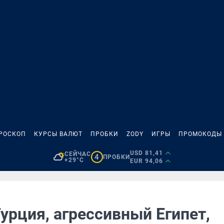
РОСКОП
КУРСЫ ВАЛЮТ
ПРОБКИ
ZODY
ИГРЫ
ПРОМОКОДЫ
USD 81,41
СЕЙЧАС
4
ПРОБКИ
+29°C
EUR 94,06
урция, агрессивный Египет,