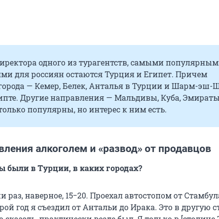
иректора одного из турагентств, самыми популярны
ми для россиян остаются Турция и Египет. Причем
орода — Кемер, Белек, Анталья в Турции и Шарм-эш-
ипте. Другие направления — Мальдивы, Куба, Эмират
только популярны, но интерес к ним есть.
вления алкоголем и «развод» от продавцов
вы были в Турции, в каких городах?
и раз, наверное, 15−20. Проехал автостопом от Стамбул
рой год я съездил от Антальи до Ирака. Это в другую с
о сказать, практически везде был. Я только в [столице