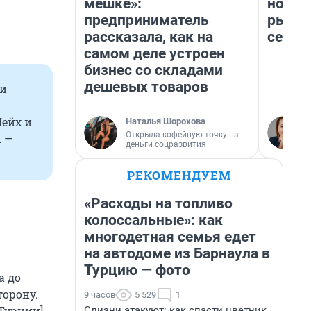
мешке»:
но де
предприниматель
рынок
рассказала, как на
сейча
самом деле устроен
бизнес со складами
дешевых товаров
ми
Шейх и
Наталья Шорохова
Открыла кофейную точку на
ы —
деньги соцразвития
РЕКОМЕНДУЕМ
«Расходы на топливо
колоссальные»: как
многодетная семья едет
на автодоме из Барнаула в
Турцию — фото
а до
торону.
9 часов
5 529
1
 Турции]
Слизни атакуют: как спасти цветник