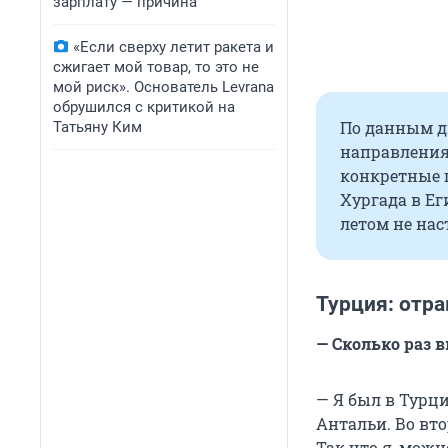
зарплату — причина
«Если сверху летит ракета и
сжигает мой товар, то это не
мой риск». Основатель Levrana
обрушился с критикой на
По данным д
Татьяну Ким
направления
конкретные г
Хургада в Ег
летом не нас
Турция: отра
— Сколько раз 
— Я был в Турци
Антальи. Во вто
Так что я, можн