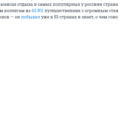
 нюансах отдыха в самых популярных у россиян стран
м коллегам из
63.RU
путешественник с огромным ста
онов — он
побывал
уже в 53 странах и знает, о чем гов