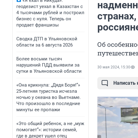
«Я ехал в никуда»:
надменн
геодезист уехал в Казахстан с
4 тысячами рублей и построил
странах,
бизнес с нуля. Теперь он
россиян
продает франшизы
Сводка ДТП в Ульяновской
Об особенно
области за 6 августа 2026
путешестве
Более восьми тысяч
нарушений ПДД выявили за
30 мая 2024, 15:30
сутки в Ульяновской области
Написать
«Она крикнула: „Дядя Боря!“»
25-летняя туристка исчезла
ночью у океана во Вьетнаме.
Что произошло в последние
минуты ее пропажи
«Это общий ребенок, а не „муж
помогает“»: истории семей,
где в декрет ушел отец